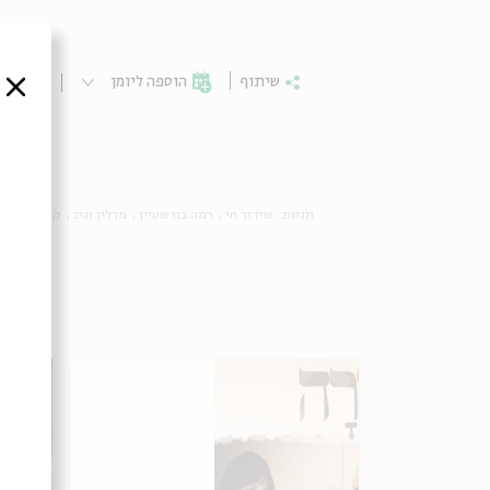
שיתוף
הוספה ליומן
הרשמ
סגור
תגיות:
שידור חי
רמה בורשטיין
מרלין וניג
קולנוע חרדי