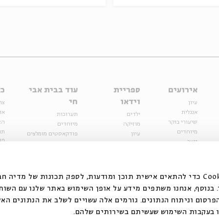
אירועים
ספריית
עוד בבית אבי
כל
וידאו
חי
עיון
צר
אנגלית
או
ילדים
תערוכות
שיעורי בוקר
הצ
מוזיקה
מיוחדים
מיוחדים
תנ
עיון
פודקאסטים מומלצים
פר
נוער
מיוחדים
כתבות
חנ
ספרות ושירה
ספרות ושירה
קצה הקרחון
סדרות
על הדרך
אירועי עבר
מפלגת המחשבות
אנחנו משתמשים בקובצי Cookie כדי להתאים אישית תוכן ומודעות, לספק תכונות של מ
אירועים
בנוסף, אנחנו משתפים מידע על אופן השימוש באתר שלנו עם השות
בירושלים
ילדים
רסום וניתוח הנתונים. גורמים אלה עשויים לשלב את הנתונים האל
מוזיקה
 בעקבות השימוש שעשיתם בשירותים שלהם.
הרצאות בזום