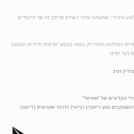
נוע החרדי, שתפתח צוהר לעולם מרתק זה של חיבורים
ית הקולנוע החרדית, נצפה בקטעי סרטים נדירים ונעקוב
ועד ימינו.
רלין וניג
שחקנים נטע ריסקין (גיטי) וזוהר שטראוס (ליפא)