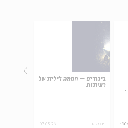
ביכורים – חממה לילית של
יהונתן, בו
רעיונות
קובן ויהונ
נה
מתוך:
האור בקצה עם
30
פרויקט
07.05.26
מיוחדים
וידאו