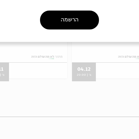
הרשמה
 רביעי: קולנוע חרדי
מפגש שלישי: קולנוע חר
י – דור המייסדות
גברי – דור המייסדים
 מהעולם הזה
מתוך:
לא מהעולם הזה
11
04.12
ב' | 20:00
ב' | 0:00