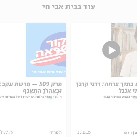
עוד בבית אבי חי
 בתוך צרחה: רוני קובן
פרק 509 – פרשת עקב:
י אנגל
וּבְאַהֲרֹן הִתְאַנַּף
אור בקצה עם רוני קובן
מתוך:
מקור להשראה: רעיון גדול באריזה קט
הסכת
/07/26
ם
וידאו
30.11.25