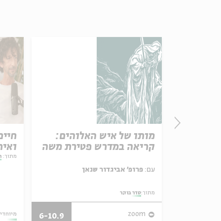
דה
מותו של איש האלוהים:
חיים
קריאה במדרש פטירת משה
ואית
מתוך:
ה
ושלמי, אביה
עם:
פרופ' אביגדור שנאן
מתוך:
סדר בוקר
zoom
מיוחדי
6-10.9
14-22.9