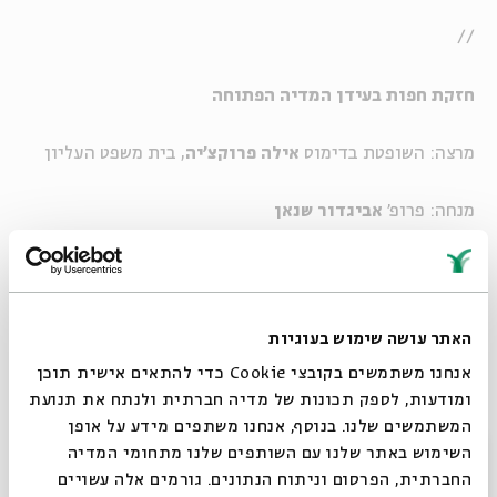
//
חזקת חפות בעידן המדיה הפתוחה
מרצה: השופטת בדימוס
אילה פרוקצ'יה
, בית משפט העליון
מנחה: פרופ'
אביגדור שנאן
מאמריהם של פרקי אבות הם בני כאלפיים שנים, אך רבים
מנושאיהם באים לידי ביטוי גם בחיינו המודרניים.
האתר עושה שימוש בעוגיות
בכל מפגש נעסוק בלימוד מונחה של משניות מתוך פרקי אבות
אנחנו משתמשים בקובצי Cookie כדי להתאים אישית תוכן
ונאזין לשתי הרצאות קצרות העוסקות בתכנים העולים מהן
ומודעות, לספק תכונות של מדיה חברתית ולנתח את תנועת
ובחיבורם אל החברה הישראלית.
המשתמשים שלנו. בנוסף, אנחנו משתפים מידע על אופן
סגור
השימוש באתר שלנו עם השותפים שלנו מתחומי המדיה
החברתית, הפרסום וניתוח הנתונים. גורמים אלה עשויים