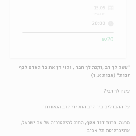
15.05
ה
אנגלית
מיוחדי
יט באייר
20:00
₪20
"עשה לך רב ,וקנה לך חבר , והוי דן את כל האדם לכף
זכות" (אבות א, ו)
עשה לך רבי?
על ההבדלים בין הרב החסידי לרב המסורתי
מרצה: פרופ'
דוד אסף
, החוג להיסטוריה של עם ישראל,
אוניברסיטת תל אביב