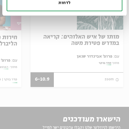
לדחות
מותו של איש האלוהים: קריאה
חירות 
במדרש פטירת משה
הליברל
עם:
פרופ' אביגדור שנאן
עם:
פרופ' 
מתוך:
סדר בוקר
מתוך:
האופצי
6-10.9
סדר בוקר
ו
zoom
הישארו מעודכנים
הירשמו לניוזלטר שלנו וקבלו עדכונים ישר למייל