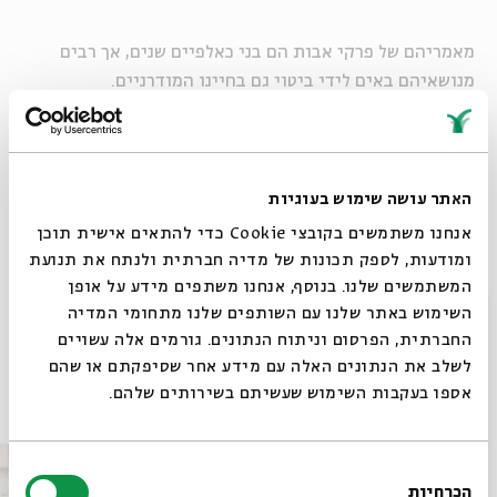
מאמריהם של פרקי אבות הם בני כאלפיים שנים, אך רבים
מנושאיהם באים לידי ביטוי גם בחיינו המודרניים.
בכל מפגש נעסוק בלימוד מונחה של משניות מתוך פרקי אבות
ונאזין לשתי הרצאות קצרות העוסקות בתכנים העולים מהן
ובחיבורם אל החברה הישראלית.
האתר עושה שימוש בעוגיות
אנחנו משתמשים בקובצי Cookie כדי להתאים אישית תוכן
ומודעות, לספק תכונות של מדיה חברתית ולנתח את תנועת
המשתמשים שלנו. בנוסף, אנחנו משתפים מידע על אופן
שיתוף
הוספה ליומן
הרשמה לאירועים דומים
סגור
השימוש באתר שלנו עם השותפים שלנו מתחומי המדיה
החברתית, הפרסום וניתוח הנתונים. גורמים אלה עשויים
לשלב את הנתונים האלה עם מידע אחר שסיפקתם או שהם
אספו בעקבות השימוש שעשיתם בשירותים שלהם.
אירועים נוספים בסדרה
בחירת
הכרחיות