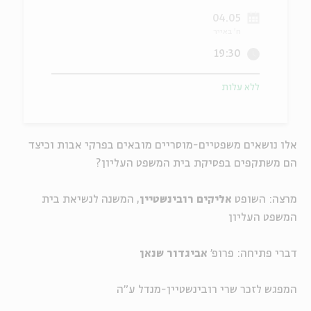
04.05
ה
אנגלית
מיוחדי
ח' באייר
19:30
ללא עלות
אלו נושאים משפטיים-מוסריים מובאים בפרקי אבות וכיצד
הם משתקפים בפסיקת בית המשפט העליון?
מרצה: השופט
אליקים רובינשטיין
, המשנה לנשיאת בית
המשפט העליון
דברי פתיחה: פרופ'
אביגדור שנאן
המפגש לזכר שרי רובינשטיין-מנדל ע"ה