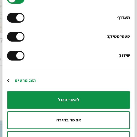
הסכמה
רוצים לדעת מה קורה
בבית אבי חי לפני כולם?
תעדוף
הרשמו לניוזלטר שלנו
סטטיסטיקה
אבות 2017 | מפגש שלישי
אבות 2017 | מפגש שני
שיווק
*כתובת דוא"ל
מתוך:
אבות 2017
מתוך:
אבות 2017
15.05
ב' | 20:00
הרשמה
הצג פרטים
לאשר הכול
עוד בבית אבי חי
אפשר בחירה