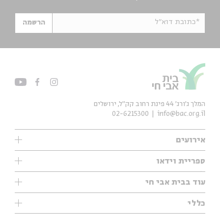
*כתובת דוא"ל
הרשמה
המלך ג'ורג' 44 פינת רחוב קק״ל, ירושלים
02-6215300
info@bac.org.il
אירועים
עיון
ספריית וידאו
אנגלית
ילדים
שיעורי בוקר
עוד בבית אבי חי
מוזיקה
מיוחדים
תערוכות
עיון
כללי
נוער
מיוחדים
מיוחדים
צרו קשר
ספרות ושירה