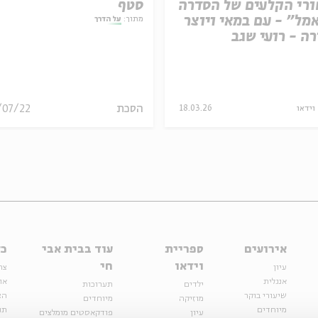
רי הקלעים של הסדרה
סטף
מל" - עם במאי ויוצר
מתוך:
על הדרך
ה - רועי שגב
הסכת
/07/22
וידאו
18.03.26
אירועים
ספריית
עוד בבית אבי
כל
וידאו
חי
עיון
צר
אנגלית
או
ילדים
תערוכות
שיעורי בוקר
הצ
מוזיקה
מיוחדים
מיוחדים
תנ
עיון
פודקאסטים מומלצים