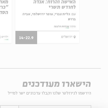
וה אילוז
האישה והרוח: אגדה
מאחו
לחודש תשרי
"כרא
הסדר
ל באריזה קטנה
עם:
גלית צברי, עופר ירושלמי, אביה
ברוש
מתוך:
אגדות הלבנה
29/07/26
ירושלים
ילדים
14-22.9
הישארו מעודכנים
הירשמו לניוזלטר שלנו וקבלו עדכונים ישר למייל