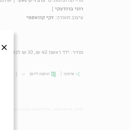
מוזיקה ופזמונים:
נדב ויקינסקי
| שחקני
רוני ברודצקי
|
עיצוב תאורה:
זקי קוואסמי
סגור
מחיר: ילד ראשון
40
₪,
30
₪ לכל ילד נו
שיתוף
הוספה ליומן
הרשמ
תגיות:
אגדות הלבנה
אגדות הלבנה (הצגה)
הצגה לילדים