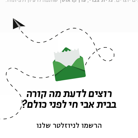
ם יוצרים:
גלית צברי
,
ערן קראוס
| שותפה לרעיון ולפיתוח:
סף
.
הורה מלווה ללא תשלום| מומלץ להזמין כרטיסים מראש
ה לאירועים דומים
רוצים לדעת מה קורה
בבית אבי חי לפני כולם?
חודש אלול
הורים וילדים
סה והר
הצגות ילדים
הצגות לילדים
הרשמו לניוזלטר שלנו
אירועים נוספים בסדרה