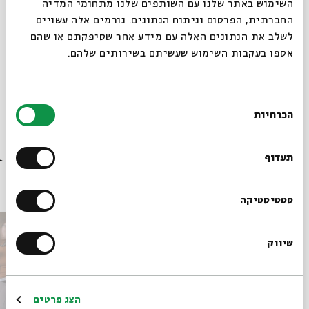
סגור
השימוש באתר שלנו עם השותפים שלנו מתחומי המדיה
החברתית, הפרסום וניתוח הנתונים. גורמים אלה עשויים
לשלב את הנתונים האלה עם מידע אחר שסיפקתם או שהם
אספו בעקבות השימוש שעשיתם בשירותים שלהם.
שיתוף
הוספה ליומן
הרשמה לאירועים דומים
בחירת
הכרחיות
תגיות:
מעגל השנה
הסכמה
רוצים לדעת מה קורה
בבית אבי חי לפני כולם?
תעדוף
עוד בבית אבי חי
הרשמו לניוזלטר שלנו
סטטיסטיקה
שיווק
*כתובת דוא"ל
הרשמה
הצג פרטים