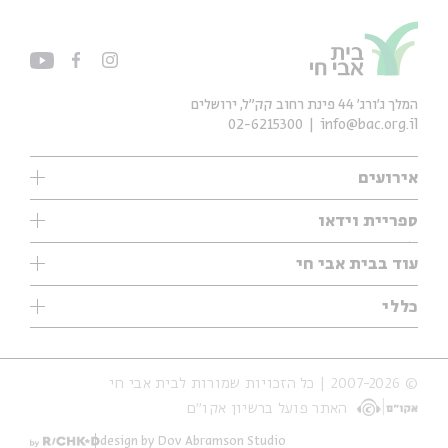
המלך ג'ורג' 44 פינת רחוב קק״ל, ירושלים
02-6215300
info@bac.org.il
אירועים
עיון
ספריית וידאו
אנגלית
ילדים
שיעורי בוקר
עוד בבית אבי חי
מוזיקה
מיוחדים
תערוכות
עיון
כללי
נוער
מיוחדים
מיוחדים
צרו קשר
ספרות ושירה
פודקאסטים מומלצים
ספרות ושירה
אודות
סדרות
כתבות
© 2007-2026 | כל הזכויות שמורות לבית אבי חי
הצהרת נגישות
אירועי עבר
קצה הקרחון
האתר פועל ברשיון אקו״ם
תנאי שימוש והצהרת פרטיות
אירועים בירושלים
על הדרך
חנות
ילדים
design by Dov Abramson Studio
מפלגת המחשבות