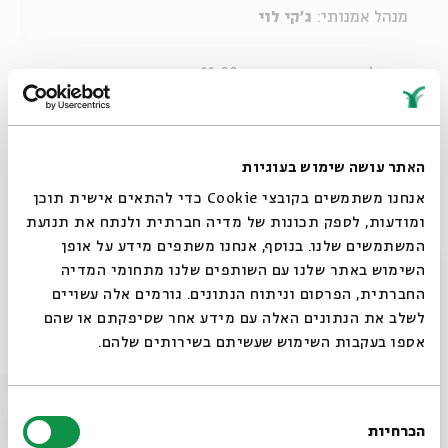
מנהל אמנותי:
ג'קי לוי
חוזרים לשעון חורף - בשעה 11:00.
פרטים על נושאי ואורחי המפגשים בהמשך.
האתר עושה שימוש בעוגיות
רוצים עוד? הכנסו
לפורום החדש
אנחנו משתמשים בקובצי Cookie כדי להתאים אישית תוכן
ומודעות, לספק תכונות של מדיה חברתית ולנתח את תנועת
המשתמשים שלנו. בנוסף, אנחנו משתפים מידע על אופן
שיתוף
הוספה ליומן
הרשמה לאירועים דומים
סגור
השימוש באתר שלנו עם השותפים שלנו מתחומי המדיה
החברתית, הפרסום וניתוח הנתונים. גורמים אלה עשויים
לשלב את הנתונים האלה עם מידע אחר שסיפקתם או שהם
אירועים נוספים בסדרה
אספו בעקבות השימוש שעשיתם בשירותים שלהם.
בחירת
הכרחיות
הסכמה