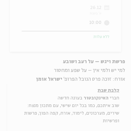
26.12
ה
אנגלית
מיוחדי
ט' בטבת
10:00
ללא עלות
פרשת ויגש – על רעב ושובע
למי יש ולמי אין – על שפע ומחסור
אורח: זוכה פרס הנובל הפרופ'
ישראל אומן
קלבת שבת
חברי
האינקובטור
בעונה חדשה
שוב איתכם, כמו בכל יום שישי, עם מתכון מנצח:
שירים, מערכונים, לימוד, אורח, קפה הפוך, פרשות
ופרשיות