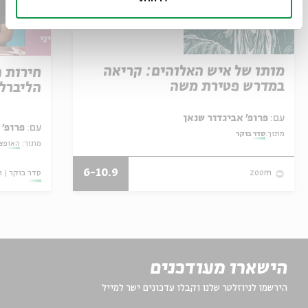
מותו של איש האלוהים: קריאה
חירות 
במדרש פטירת משה
הליברל
עם:
פרופ' אביגדור שנאן
עם:
פרופ' 
מתוך:
סדר בוקר
מתוך:
האופצי
6-10.9
סדר בוקר
ו
zoom
הישארו מעודכנים
הירשמו לניוזלטר שלנו וקבלו עדכונים ישר למייל