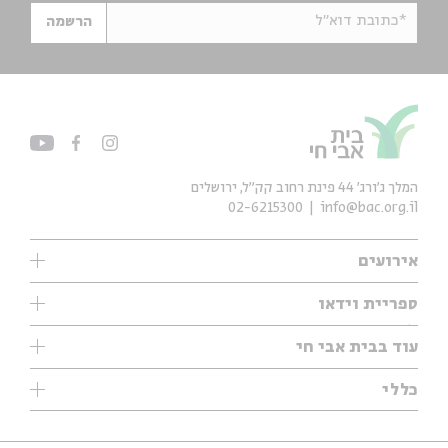
*כתובת דוא"ל
הרשמה
המלך ג'ורג' 44 פינת רחוב קק״ל, ירושלים
02-6215300
info@bac.org.il
אירועים
עיון
ספריית וידאו
אנגלית
ילדים
שיעורי בוקר
עוד בבית אבי חי
מוזיקה
מיוחדים
תערוכות
עיון
כללי
נוער
מיוחדים
מיוחדים
צרו קשר
ספרות ושירה
פודקאסטים מומלצים
ספרות ושירה
אודות
סדרות