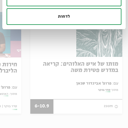
עוד בבית אבי חי
לדחות
מותו של איש האלוהים: קריאה
חירות 
במדרש פטירת משה
הליברל
עם:
פרופ' אביגדור שנאן
עם:
פרופ' 
מתוך:
סדר בוקר
מתוך:
האופצי
6-10.9
סדר בוקר
ו
zoom