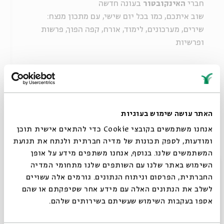
חברי
האינקובטור
בעונה חדשה
שוב איתכם, כמו בכל יום שישי, עם מתכון מנצח:
שירים, מערכונים, לימוד, אורח, קפה הפוך, פרשות
ופרשיות
מנהל אמנותי:
ג'קי לוי
חוזרים לשעון חורף - בשעה 11:00.
האתר עושה שימוש בעוגיות
פרטים על נושאי ואורחי המפגשים בהמשך.
אנחנו משתמשים בקובצי Cookie כדי להתאים אישית תוכן
ומודעות, לספק תכונות של מדיה חברתית ולנתח את תנועת
רוצים עוד? הכנסו
לפורום החדש
המשתמשים שלנו. בנוסף, אנחנו משתפים מידע על אופן
סגור
השימוש באתר שלנו עם השותפים שלנו מתחומי המדיה
החברתית, הפרסום וניתוח הנתונים. גורמים אלה עשויים
שיתוף
הוספה ליומן
הרשמה לאירועים דומים
לשלב את הנתונים האלה עם מידע אחר שסיפקתם או שהם
אספו בעקבות השימוש שעשיתם בשירותים שלהם.