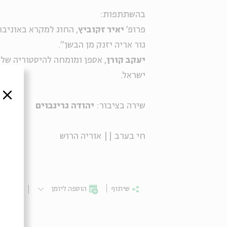
בהשתתפות:
פרופ'
יאיר זקוביץ
, החוג למקרא באוניבר
גור אריה יזנק מן הבשן".
יעקב קורן
, אספן ומומחה להיסטוריה של
ישראל.
סגור
שירה בציבור:
יהודה גרינבוים
חי בערב || אוריה הרוש
שיתוף
הוספה ליומן
הרשמ