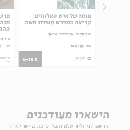
י
מותו של איש האלוהים:
פרשת
קריאה במדרש פטירת משה
מנהי
ההמ
, אמיתי
עם:
פרופ' אביגדור שנאן
עם:
פר
מתוך:
סדר בוקר
מתוך:
ל
09.07.21
zoom
מיוחדי
6-10.9
הישארו מעודכנים
הירשמו לניוזלטר שלנו וקבלו עדכונים ישר למייל