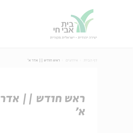
גור
סגור
דף הבית
אירועים
ראש חודש || אדר א'
ראש חודש || אדר
א'