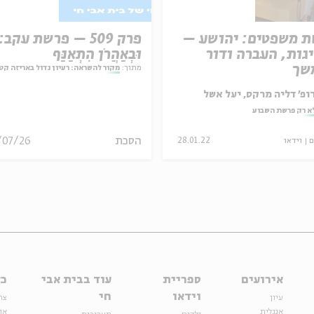
 משפטים: יהושע –
פרק 509 – פרשת עקב:
גות, העברה ודור
וּבְאַהֲרֹן הִתְאַנַּף
שך
מתוך:
מקור להשראה: רעיון גדול באריזה קט
ופ' דליה מרקס, יעל אשל
א רק פרשת השבוע
הסכת
/07/26
ם
וידאו
28.01.22
אירועים
ספריית
עוד בבית אבי
כל
וידאו
חי
עיון
צר
אנגלית
או