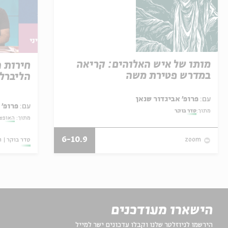
מותו של איש האלוהים: קריאה
חירות 
במדרש פטירת משה
הליברל
עם:
פרופ' אביגדור שנאן
עם:
פרופ' 
מתוך:
סדר בוקר
מתוך:
האופצי
6-10.9
סדר בוקר
ו
zoom
הישארו מעודכנים
הירשמו לניוזלטר שלנו וקבלו עדכונים ישר למייל