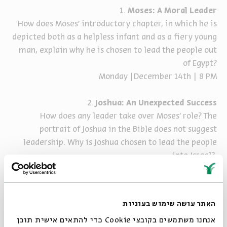
1.
Moses: A Moral Leader
How does Moses’ introductory chapter, in which he is
depicted both as a helpless infant and as a fiery young
man, explain why he is chosen to lead the people out
of Egypt?
Monday |December 14th | 8 PM
2.
Joshua: An Unexpected Success
How does any leader take over Moses’ role? The
portrait of Joshua in the Bible does not suggest
leadership. Why is Joshua chosen to lead the people
into Israel?
Monday | December 21st | 8 PM
3.
Saul: Why Did The First King Lose the Kingship to
האתר עושה שימוש בעוגיות
David?
אנחנו משתמשים בקובצי Cookie כדי להתאים אישית תוכן
Why is there such an unusual focus on Saul’s death in