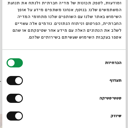
ומודעות, לספק תכונות של מדיה חברתית ולנתח את תנועת
battle? What do the stories of Saul’s death teach us
המשתמשים שלנו. בנוסף, אנחנו משתפים מידע על אופן
about his abbreviated kingship?
סגור
השימוש באתר שלנו עם השותפים שלנו מתחומי המדיה
Monday | December 28th | 8 PM
החברתית, הפרסום וניתוח הנתונים. גורמים אלה עשויים
לשלב את הנתונים האלה עם מידע אחר שסיפקתם או שהם
אספו בעקבות השימוש שעשיתם בשירותים שלהם.
קרדיט: משה, רמברנדט, 1659
בחירת
שיתוף
הוספה ליומן
הרשמה לאירועים דומים
הכרחיות
הסכמה
רוצים לדעת מה קורה
בבית אבי חי לפני כולם?
תעדוף
תגיות:
שידור חי
הרשמו לניוזלטר שלנו
סטטיסטיקה
אירועים נוספים בסדרה
שיווק
*כתובת דוא"ל