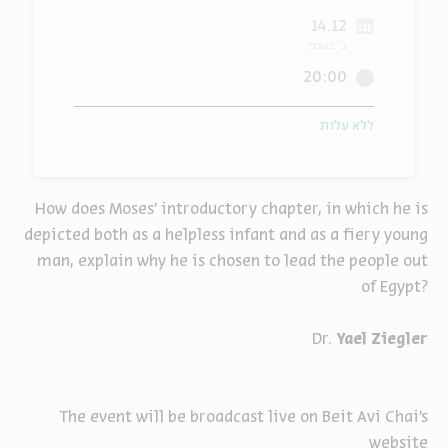
14.12
ה
אנגלית
מיוחדי
ב' בטבת
20:00
ללא עלות
How does Moses’ introductory chapter, in which he is
depicted both as a helpless infant and as a fiery young
man, explain why he is chosen to lead the people out
of Egypt?
Dr.
Yael Ziegler
The event will be broadcast live on Beit Avi Chai’s
website