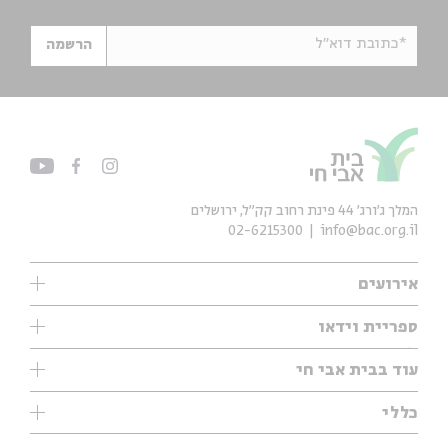
*כתובת דוא"ל
הרשמה
המלך ג'ורג' 44 פינת רחוב קק״ל, ירושלים
02-6215300
info@bac.org.il
אירועים
עיון
ספריית וידאו
אנגלית
ילדים
שיעורי בוקר
עוד בבית אבי חי
מוזיקה
מיוחדים
תערוכות
עיון
כללי
נוער
מיוחדים
מיוחדים
צרו קשר
ספרות ושירה
פודקאסטים מומלצים