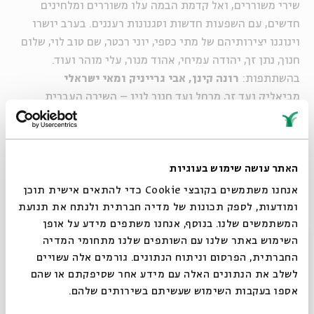
שירי משוררים, ואל קדמת הבמה עלו משוררים ומלחינים
חדשים, עם השפעות חדשות וסגנונות רעננים. בערב יושרו
וינוגנו יצירותיהם של מתי כספי, יוני רכטר, שם טוב לוי, שלום
חנוך, נתן זך, יהודה עמיחי, אהוד מנור, עלי מוהר ועוד.
בהשתתפות:
רונה קינן, אבי גרייניק ומאי ישראלי
מביאליק ועד זך, מרחל ועד חנוך לוין – השירה העברית
הייתה ועודנה מקור עשיר של שירים להלחנה ותיעוד חשוב
לרוח הישראלית. מבט חדש על השירים הישראליים הגדולים
בכל התקופות.
האתר עושה שימוש בעוגיות
בכל מפגש יבוצעו מבחר שירים בעיבודים חדשים.
אנחנו משתמשים בקובצי Cookie כדי להתאים אישית תוכן
עורך, מנחה ומנגן: ד"ר
אורי לשמן
ומודעות, לספק תכונות של מדיה חברתית ולנתח את תנועת
המשתמשים שלנו. בנוסף, אנחנו משתפים מידע על אופן
סגור
השימוש באתר שלנו עם השותפים שלנו מתחומי המדיה
שיתוף
הוספה ליומן
הרשמה לאירועים דומים
החברתית, הפרסום וניתוח הנתונים. גורמים אלה עשויים
לשלב את הנתונים האלה עם מידע אחר שסיפקתם או שהם
אספו בעקבות השימוש שעשיתם בשירותים שלהם.