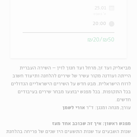
25.01
ה
אנגלית
מיוחדי
א' בשבט
20:00
₪50/₪20
מביאליק ועד זך, מרחל ועד חנוך לוין – השירה העברית
הייתה ועודנה מקור עשיר של שירים להלחנה ותיעוד חשוב
לרוח הישראלית. מבט חדש על השירים הישראליים הגדולים
בכל התקופות.
בכל מפגש יבוצעו מבחר שירים בעיבודים
חדשים.
עורך, מנחה ומנגן: ד"ר
אורי לשמן
מפגש ראשון: איך זה שכוכב אחד מעז
שנות השבעים עד שנות התשעים היו שנים של פריחה בהלחנת