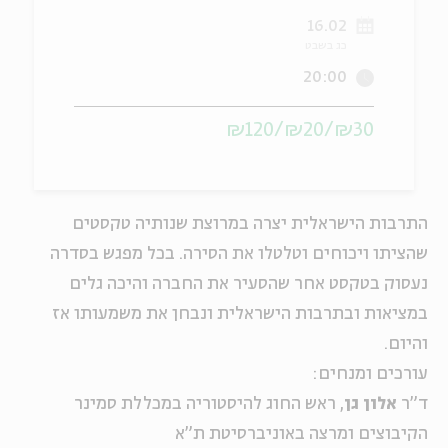
16.02
ה
אנגלית
מיוחדי
כג בשבט
20:00
₪30/₪20/₪120
התרבות הישראלית יצרה במרוצת שנותיה טקסטים
שהציתו ויכוחים וטלטלו את הסירה. בכל מפגש בסדרה
נעסוק בטקסט אחר שהסעיר את החברה והיכה גלים
במציאות ובתרבות הישראלית ונבחן את משמעותו אז
והיום.
עורכים ומנחים:
ד"ר
אלון גן
, ראש החוג להיסטוריה במכללת סמינר
הקיבוצים ומרצה באוניברסיטת ת"א