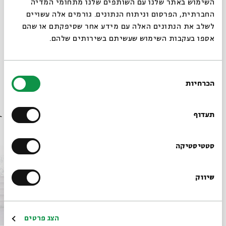
סגור
ד"ר
חנוך בן פזי
, אוניברסיטת בר-אילן ומכללת סמינר
השימוש באתר שלנו עם השותפים שלנו מתחומי המדיה
החברתית, הפרסום וניתוח הנתונים. גורמים אלה עשויים
הקיבוצים
לשלב את הנתונים האלה עם מידע אחר שסיפקתם או שהם
אספו בעקבות השימוש שעשיתם בשירותים שלהם.
שיתוף
הוספה ליומן
הרשמה לאירועים דומים
בחירת
הכרחיות
הסכמה
רוצים לדעת מה קורה
תגיות:
סדרות
סדרות 75
עיון
יותר ממילים
בבית אבי חי לפני כולם?
תעדוף
אירועים נוספים בסדרה
הרשמו לניוזלטר שלנו
סטטיסטיקה
שיווק
*כתובת דוא"ל
הרשמה
הצג פרטים