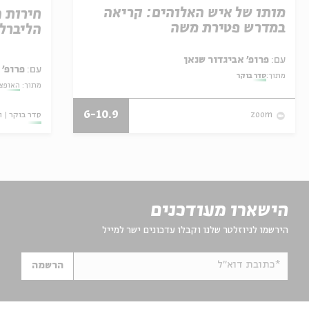
מותו של איש האלוהים: קריאה
חירות 
במדרש פטירת משה
הליברל
עם:
פרופ' אביגדור שנאן
עם:
פרופ' 
מתוך:
סדר בוקר
מתוך:
האופצי
6-10.9
סדר בוקר
ו
zoom
הישארו מעודכנים
הירשמו לניוזלטר שלנו וקבלו עדכונים ישר למייל
*כתובת דוא"ל
הרשמה