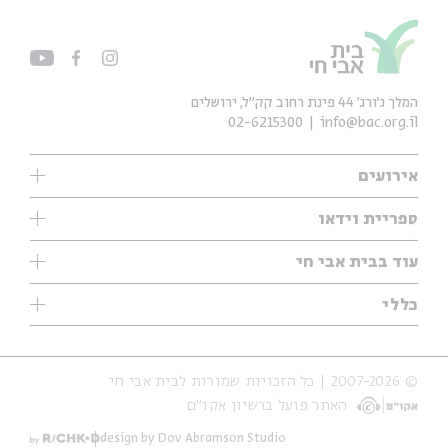
המלך ג'ורג' 44 פינת רחוב קק״ל, ירושלים
02-6215300
info@bac.org.il
אירועים
עיון
ספריית וידאו
אנגלית
ילדים
שיעורי בוקר
עוד בבית אבי חי
מוזיקה
מיוחדים
תערוכות
עיון
כללי
נוער
מיוחדים
מיוחדים
צרו קשר
ספרות ושירה
פודקאסטים מומלצים
ספרות ושירה
אודות
סדרות
כתבות
© 2007-2026 | כל הזכויות שמורות לבית אבי חי
הצהרת נגישות
אירועי עבר
קצה הקרחון
האתר פועל ברשיון אקו״ם
תנאי שימוש והצהרת פרטיות
אירועים בירושלים
על הדרך
חנות
ילדים
design by Dov Abramson Studio
מפלגת המחשבות