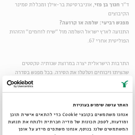
ד"ר
חנוך בן פזי
, אוניברסיטת בר-אילן ומכללת סמינר
הקיבוצים
מפגש רביעי: שלמה או קרועה?
התנועה לארץ ישראל השלמה מול "שיח לוחמים" והזהות
הפוליטית אחרי 67.
התרבות הישראלית יצרה במרוצת שנותיה טקסטים
שהציתו ויכוחים וטלטלו את הסירה. בכל מפגש בסדרה
נעסוק בטקסט אחר שהסעיר את החברה והיכה גלים
במציאות ובתרבות הישראלית ונבחן את משמעותו אז
והיום.
האתר עושה שימוש בעוגיות
עורכים ומנחים:
אנחנו משתמשים בקובצי Cookie כדי להתאים אישית תוכן
ד"ר
אלון גן
, ראש החוג להיסטוריה במכללת סמינר
ומודעות, לספק תכונות של מדיה חברתית ולנתח את תנועת
הקיבוצים ומרצה באוניברסיטת ת"א
המשתמשים שלנו. בנוסף, אנחנו משתפים מידע על אופן