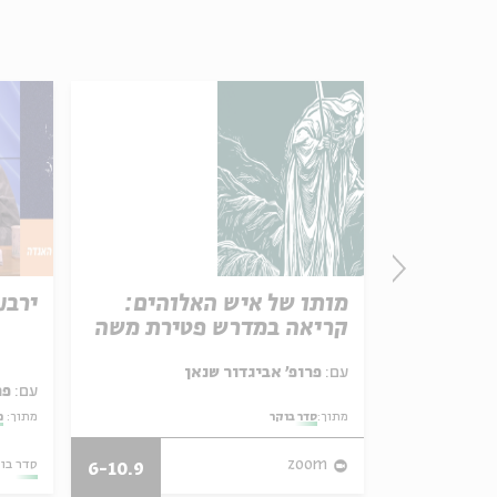
הלילה
מותו של איש האלוהים:
ירבע
מפגש
קריאה במדרש פטירת משה
עם:
פרופ' אביגדור שנאן
עם:
פר
ימוד הגות ומחשבה
מתוך:
סדר בוקר
מתוך:
מ
11.08.21
zoom
סדר בו
6-10.9