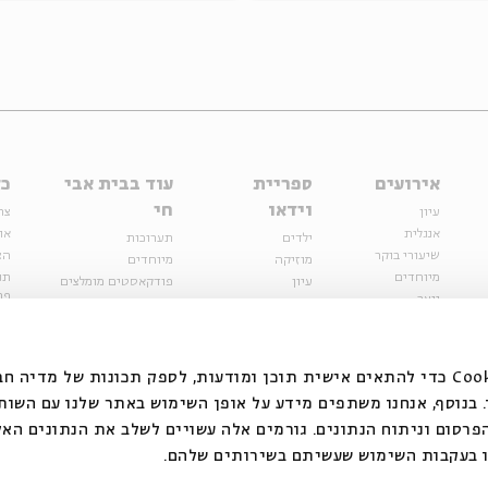
אירועים
ספריית
עוד בבית אבי
כל
וידאו
חי
עיון
צר
אנגלית
או
ילדים
תערוכות
שיעורי בוקר
הצ
מוזיקה
מיוחדים
מיוחדים
תנ
עיון
פודקאסטים מומלצים
פר
נוער
מיוחדים
כתבות
חנ
ספרות ושירה
ספרות ושירה
קצה הקרחון
סדרות
על הדרך
אירועי עבר
מפלגת המחשבות
אנחנו משתמשים בקובצי Cookie כדי להתאים אישית תוכן ומודעות, לספק תכונות של מ
אירועים
בנוסף, אנחנו משתפים מידע על אופן השימוש באתר שלנו עם השות
בירושלים
ילדים
רסום וניתוח הנתונים. גורמים אלה עשויים לשלב את הנתונים האל
מוזיקה
 בעקבות השימוש שעשיתם בשירותים שלהם.
הרצאות בזום