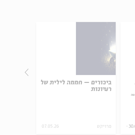
ביכורים – חממה לילית של
ראובן בן י
רעיונות
נה
עם:
פרופ' אביג
מתוך:
מנאשמים לזכאים:
30
פרויקט
07.05.26
סדר בוקר
וידאו