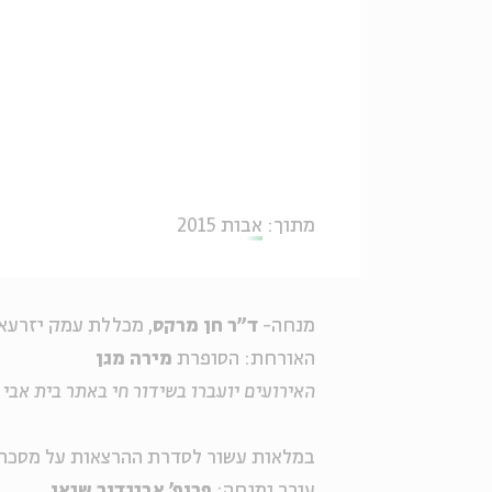
מתוך:
אבות 2015
מנחה-
ד"ר חן מרקס
, מכללת עמק יזרעא
האורחת: הסופרת
מירה מגן
האירועים יועברו בשידור חי באתר בית אבי ח
במלאות עשור לסדרת ההרצאות על מסכת 
עורך ומנחה:
פרופ' אביגדור שנאן