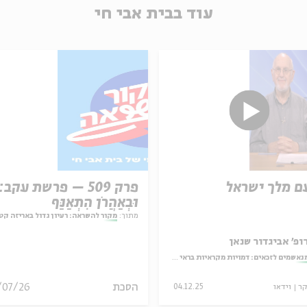
עוד בבית אבי חי
ם מלך ישראל
פרק 509 – פרשת עקב:
וּבְאַהֲרֹן הִתְאַנַּף
מתוך:
מקור להשראה: רעיון גדול באריזה קט
ופ' אביגדור שנאן
נאשמים לזכאים: דמויות מקראיות בראי ספרות האגדה
הסכת
/07/26
קר
וידאו
04.12.25