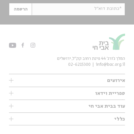
*כתובת דוא"ל
הרשמה
המלך ג'ורג' 44 פינת רחוב קק״ל, ירושלים
02-6215300
info@bac.org.il
אירועים
עיון
ספריית וידאו
אנגלית
ילדים
שיעורי בוקר
עוד בבית אבי חי
מוזיקה
מיוחדים
תערוכות
עיון
כללי
נוער
מיוחדים
מיוחדים
צרו קשר
ספרות ושירה
פודקאסטים מומלצים
ספרות ושירה