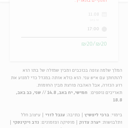
התקיים בתאריך:
ה
אנגלית
מיוחדי
11.08
טו באב
17:00
₪20/₪20
המלך שלמה צופה בכוכבים ומבין שמזלה של בתו הוא
להתחתן עם איש עני. הוא כולא אותה במגדל כדי למנוע את
רוע הגזרה, אבל האהבה פורצת מבין החומות.
תאריכים נוספים:
חמישי, יח באב, 14.8
//
שני, כב באב,
18.8
בימוי:
ברכי ליפשיץ
| כתיבה:
ענבל לורי
| עיצוב חלל
ותלבושות:
יערה צדוק
| מוסיקה ופזמונים:
נדב ויקינסקי
|