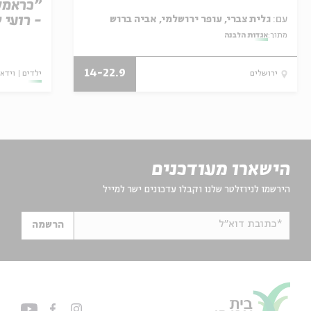
"כראמל"
- רועי 
עם:
גלית צברי, עופר ירושלמי, אביה ברוש
מתוך:
אגדות הלבנה
14-22.9
ילדים
וידאו
ירושלים
הישארו מעודכנים
הירשמו לניוזלטר שלנו וקבלו עדכונים ישר למייל
*כתובת דוא"ל
הרשמה