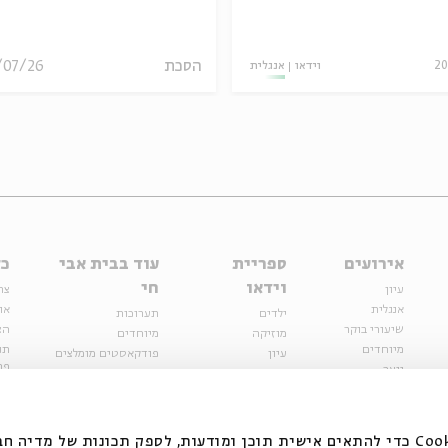
הסכת
/07/26
20
וידאו
אנגלית
אירועים
ספריית
עוד בבית אבי
כל
וידאו
חי
עיון
צר
אנגלית
או
ילדים
תערוכות
שיעורי בוקר
הצ
מוזיקה
מיוחדים
מיוחדים
תנ
עיון
פודקאסטים מומלצים
פר
נוער
מיוחדים
כתבות
חנ
ספרות ושירה
ספרות ושירה
קצה הקרחון
סדרות
על הדרך
אירועי עבר
מפלגת המחשבות
אנחנו משתמשים בקובצי Cookie כדי להתאים אישית תוכן ומודעות, לספק תכונות של מ