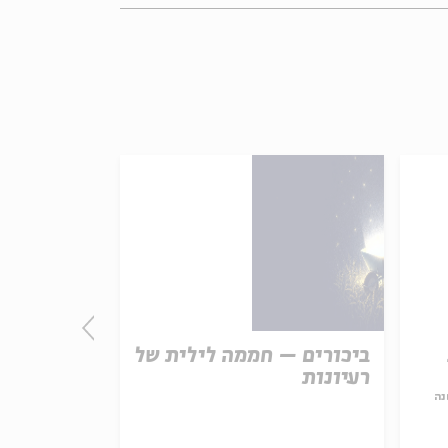
ביכורים – חממה לילית של
. Musical
רעיונות
em in
man and
נה
s