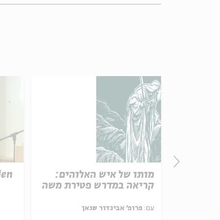
Paras
מותו של איש האלוהים:
den
See Beyond | Rabb
קריאה במדרש פטירת משה
Parashat Hashavu
עם:
פרופ' אביגדור שנאן