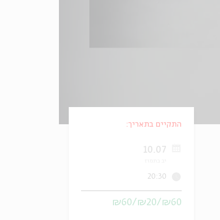
התקיים בתאריך:
10.07
יב בתמוז
20:30
₪60/₪20/₪60