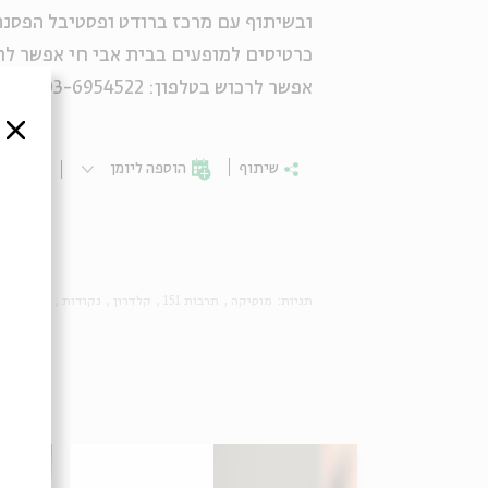
ובשיתוף עם מרכז ברודט ופסטיבל הפסנתר
כרטיסים למופעים בבית אבי חי אפשר לר
אפשר לרכוש בטלפון: 03-6954522 או באמצעות מרכז הזמנות זאפה 9080*
סגור
שיתוף
הוספה ליומן
הרשמ
תגיות:
מוסיקה
תרבות 151
קלדרון
נקודות
רובס
דני