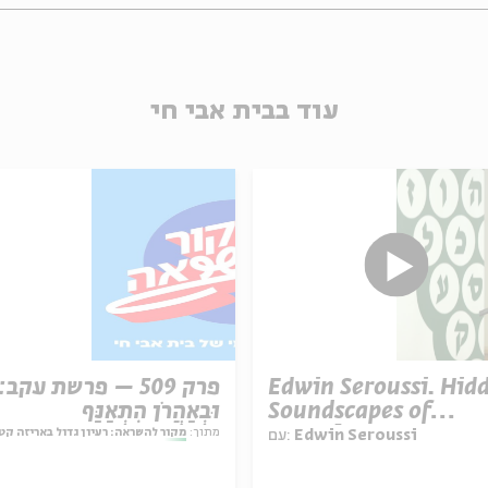
עוד בבית אבי חי
Edwin Seroussi. Hid
פרק 509 – פרשת עקב:
Soundscapes of
וּבְאַהֲרֹן הִתְאַנַּף
Jerusalem
מתוך:
מקור להשראה: רעיון גדול באריזה קט
Edwin Seroussi
עם: