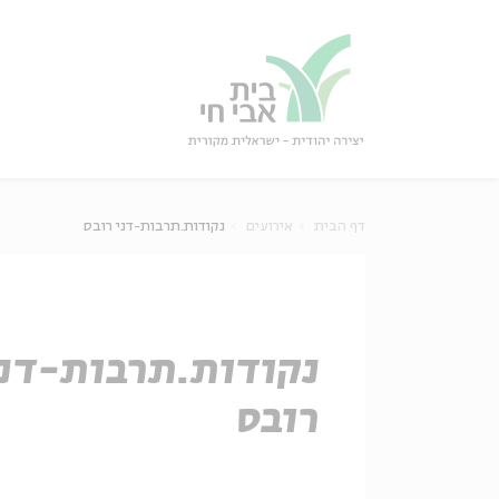
גור
סגור
דף הבית
אירועים
נקודות.תרבות-דני רובס
נקודות.תרבות-דני
רובס