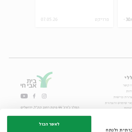
30
פרויקט
07.05.26
20.12.18
לי
ו קשר
דות
הרת נגישות
אי שימוש והצהרת
המלך ג'ורג' 44 פינת רחוב קק״ל, ירושלים
טיות
02-6215300
ות
info@bac.org.il
לאשר הכול
דיה חברתית ולנתח