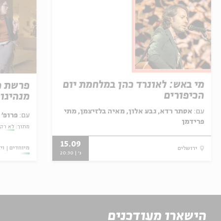
מי באש: לאונרד כהן במלחמת יום
פרשת מ
הכיפורים
מנהיגו
עם:
אסתר רדא, גבע אלון, מאיה בלזיצמן, מתי
עם:
פרופ' 
פרידמן
מתוך:
לא רק
15.09
מיוחדים
וי
ירושלים
ג' | 20:30
הישארו מעודכנים