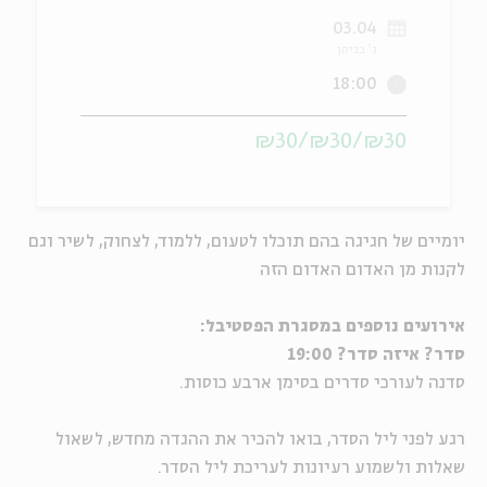
03.04
ה
אנגלית
מיוחדי
ג' בניסן
18:00
₪30/₪30/₪30
יומיים של חגיגה בהם תוכלו לטעום, ללמוד, לצחוק, לשיר וגם
לקנות מן האדום האדום הזה
אירועים נוספים במסגרת הפסטיבל:
סדר?
איזה סדר? 19:00
סדנה לעורכי סדרים בסימן ארבע כוסות.
רגע לפני ליל הסדר, בואו להכיר את ההגדה מחדש, לשאול
שאלות ולשמוע רעיונות לעריכת ליל הסדר.