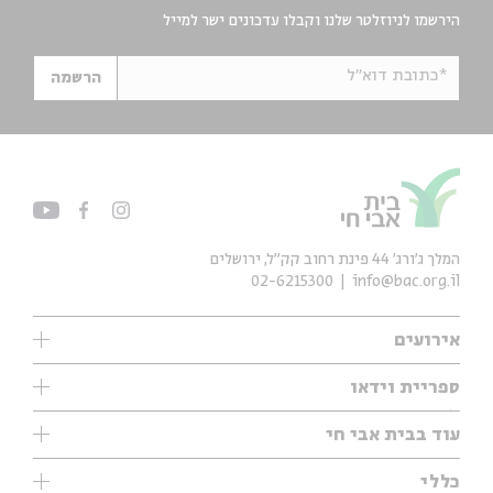
הירשמו לניוזלטר שלנו וקבלו עדכונים ישר למייל
*כתובת דוא"ל
הרשמה
המלך ג'ורג' 44 פינת רחוב קק״ל, ירושלים
02-6215300
info@bac.org.il
אירועים
עיון
ספריית וידאו
אנגלית
ילדים
שיעורי בוקר
עוד בבית אבי חי
מוזיקה
מיוחדים
תערוכות
עיון
כללי
נוער
מיוחדים