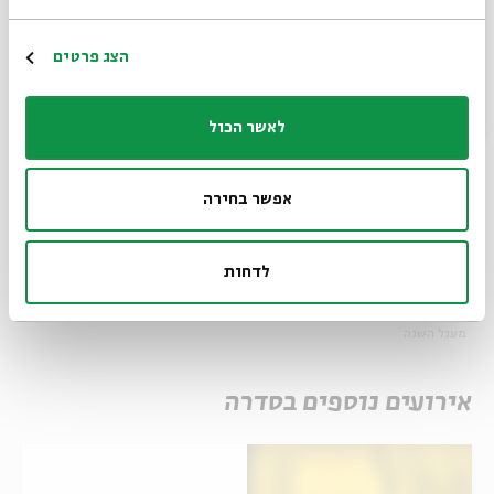
לפרוייקט כתבות על יין >>>
הרשמה
הצג פרטים
לאשר הכול
אפשר בחירה
שיתוף
הוספה ליומן
הרשמה לאירועים דומים
לדחות
תגיות:
מוסיקה 62
זמנים
לצחוק
פסטיבל
יין
טעימות
ללמוד
הופעות
מעגל השנה
אירועים נוספים בסדרה