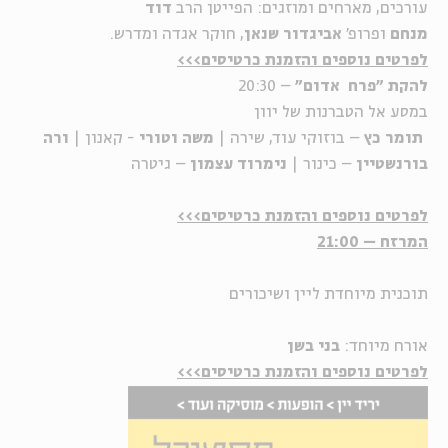
עורכים, מארחים ומוזגים: הפייטן הרב
דוד
מנחם
ופרופ'
אביגדור שנאן
, חוקר אגדה ומדרש.
לפרטים נוספים והזמנת כרטיסים>>>
להקת "פרח אדום"
– 20:30
במסע אל הטברנות של יוון
תומר כץ
– בוזוקי עוד, שירה |
משה וטורי
- קאנון |
ורה
בורנשטיין
– כינור |
נימרוד עצמון
– גיטרה
לפרטים נוספים והזמנת כרטיסים>>>
המרזח
– 21:00
תוכנית מיוחדת ליין ושיכורים
אורח מיוחד:
בני בשן
לפרטים נוספים והזמנת כרטיסים>>>