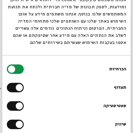
ומודעות, לספק תכונות של מדיה חברתית ולנתח את תנועת
המשתמשים שלנו. בנוסף, אנחנו משתפים מידע על אופן
סגור
השימוש באתר שלנו עם השותפים שלנו מתחומי המדיה
החברתית, הפרסום וניתוח הנתונים. גורמים אלה עשויים
לשלב את הנתונים האלה עם מידע אחר שסיפקתם או שהם
אספו בעקבות השימוש שעשיתם בשירותים שלהם.
בחירת
הכרחיות
הסכמה
רוצים לדעת מה קורה
אירועים נוספים בכל ערב:
בבית אבי חי לפני כולם?
תעדוף
19:00
סדר? איזה סדר? סדנת עורכי סדרים
הרשמו לניוזלטר שלנו
סטטיסטיקה
20:30
להקת "פרח אדום" במסע אל הטברנות של יוון
שיווק
*כתובת דוא"ל
21:00
המרזח - תכנית מיוחדת ליין ושיכורים