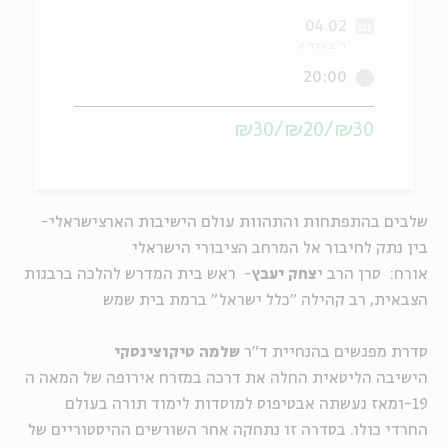
04.02
ה
אנגלית
מיוחדי
ד' באדר א'
20:00
₪30/₪20/₪30
שלבים בהתפתחות והתהוות עולם הישיבות הארצישראלי-
בין נתק לחיבור אל המרחב הציבורי הישראלי
אורח: סרן הרב י
צחק יעבץ
- ראש בית המדרש להלכה ברבנות
הצבאית, רב קהילה "כלל ישראל" ברמת בית שמש
סדרת מפגשים בהנחיית ד"ר
שלמה טיקוצינסקי
הישיבה הליטאית החלה את דרכה במזרח אירופה של המאה ה
19-ומאז נעשתה אבטיפוס למוסדות לימוד תורה בעולם
החרדי כולו. בסדרה זו נתחקה אחר השורשים ההיסטוריים של