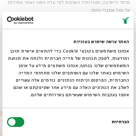
מוסד הישיבה, תצורותיו השונות לפי עדה וחצר ואחר עמידתו
אל מול אתגרי הזמן.
שיתוף
הוספה ליומן
הרשמה לאירועים דומים
האתר עושה שימוש בעוגיות
אנחנו משתמשים בקובצי Cookie כדי להתאים אישית תוכן
ומודעות, לספק תכונות של מדיה חברתית ולנתח את תנועת
תגיות:
סדרות
המשתמשים שלנו. בנוסף, אנחנו משתפים מידע על אופן
סגור
השימוש באתר שלנו עם השותפים שלנו מתחומי המדיה
החברתית, הפרסום וניתוח הנתונים. גורמים אלה עשויים
אירועים נוספים בסדרה
לשלב את הנתונים האלה עם מידע אחר שסיפקתם או שהם
אספו בעקבות השימוש שעשיתם בשירותים שלהם.
בחירת
הכרחיות
הסכמה
רוצים לדעת מה קורה