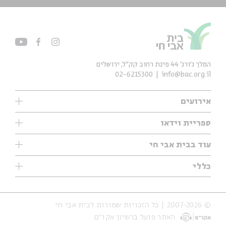
המלך ג'ורג' 44 פינת רחוב קק״ל, ירושלים
02-6215300
info@bac.org.il
אירועים
עיון
ספריית וידאו
אנגלית
ילדים
שיעורי בוקר
עוד בבית אבי חי
מוזיקה
מיוחדים
תערוכות
עיון
כללי
נוער
מיוחדים
מיוחדים
צרו קשר
ספרות ושירה
פודקאסטים מומלצים
ספרות ושירה
אודות
סדרות
כתבות
© 2007-2026 | כל הזכויות שמורות לבית אבי חי
הצהרת נגישות
אירועי עבר
קצה הקרחון
האתר פועל ברשיון אקו״ם
תנאי שימוש והצהרת פרטיות
אירועים בירושלים
על הדרך