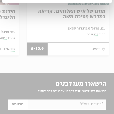
מותו של איש האלוהים: קריאה
חירות 
במדרש פטירת משה
הליברל
עם:
פרופ' אביגדור שנאן
עם:
פרופ' 
מתוך:
סדר בוקר
מתוך:
האופצי
6-10.9
סדר בוקר
ו
zoom
הישארו מעודכנים
הירשמו לניוזלטר שלנו וקבלו עדכונים ישר למייל
*כתובת דוא"ל
הרשמה