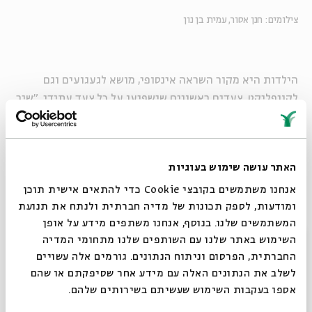
צילומים: חנן אסור, עמית בן נון
הילדות היא מקור השראה אינסופי, מושא לגעגועים וגם
לקונפליקט, צעדים ראשונים שישפיעו על כל צעד עתידי. "שיר
געגועים" היא סדרה של מפגשים מוזיקליים בבית אבי חי,
שתיקח מכונת זמן אל שנות החיים הראשונות.
האתר עושה שימוש בעוגיות
ניהול אמנותי: אבישי חורי | הפקה: מיכל אטיאס
אנחנו משתמשים בקובצי Cookie כדי להתאים אישית תוכן
ומודעות, לספק תכונות של מדיה חברתית ולנתח את תנועת
שיתוף
הוספה ליומן
הרשמה לאירועים דומים
המשתמשים שלנו. בנוסף, אנחנו משתפים מידע על אופן
סגור
השימוש באתר שלנו עם השותפים שלנו מתחומי המדיה
החברתית, הפרסום וניתוח הנתונים. גורמים אלה עשויים
לשלב את הנתונים האלה עם מידע אחר שסיפקתם או שהם
תגיות:
מוזיקה
דניאלה ספקטור
יזהר אשדות
הופעה חיה
זיכרון ילדות
אספו בעקבות השימוש שעשיתם בשירותים שלהם.
ביצוע
הופעה חיה
מאיה קוסובר
מוזיקה
מחוזות ילדות
זיכרון ילדות