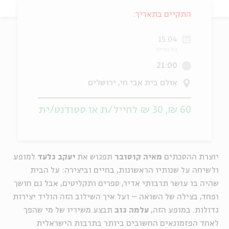
התקיים בתאריך:
ה
אנגלית
מיוחדי
15.04
כח בניסן
21:00
אולם בית אבי חי, ירושלים
60 ₪, 30 ₪ לחייל/ת או סטודנט/ית
יוצרת ההסכתים
מאיה קוסובר
תפגוש את
יעקב גלעד
למופע
ולשיחה על שנותיו הראשונות, בחיים וביצירה: על הבית
שהיה בו עושר תרבותי אדיר, ספרים ותקליטים, אבל גם חושך
ופחד, בצילה של השואה – ועל איך השילוב הזה הוליד יצירות
גדולות. במופע הזה,
עלמה גוב
תבצע משיריו של מי שהפך
לאחד הפזמונאים החשובים ביותר בתרבות הישראלית