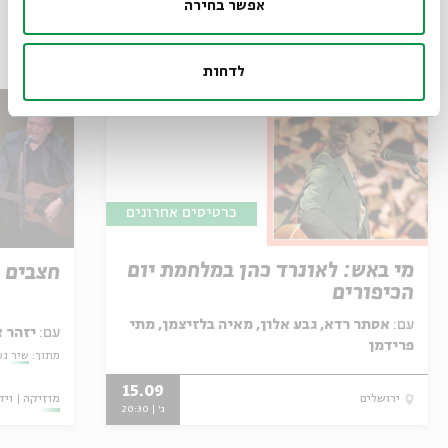
אפשר בחירה
עוד בבית אבי חי
לדחות
כרטיסים אחרונים
מי באש: לאונרד כהן במלחמת יום
חצבים 
הכיפורים
עם:
אסתר רדא, גבע אלון, מאיה בלזיצמן, מתי
עם:
יזהר 
פרידמן
מתוך:
שיר גע
15.09
מוזיקה
ויד
ירושלים
ג' | 20:30