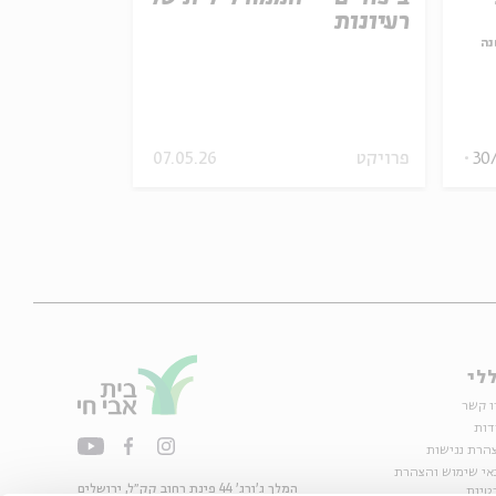
רעיונות
נה
עם:
דני רובס
מתוך:
שיר געגועים
30
פרויקט
07.05.26
מוזיקה
וידאו
לי
ו קשר
דות
הרת נגישות
אי שימוש והצהרת
המלך ג'ורג' 44 פינת רחוב קק״ל, ירושלים
טיות