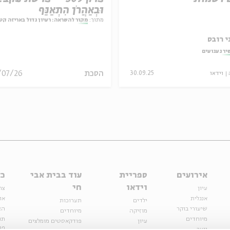
וּבְאַהֲרֹן הִתְאַנַּף
מתוך:
מקור להשראה: רעיון גדול באריזה קט
י רובס
יר געגועים
הסכת
/07/26
וידאו
30.09.25
אירועים
ספריית
עוד בבית אבי
כל
וידאו
חי
עיון
צר
אנגלית
או
ילדים
תערוכות
שיעורי בוקר
הצ
מוזיקה
מיוחדים
מיוחדים
תנ
עיון
פודקאסטים מומלצים
פר
נוער