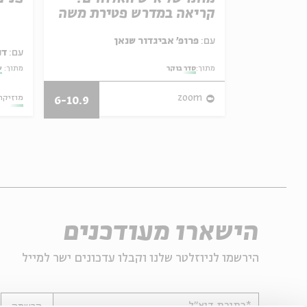
חממת
קריאה במדרש פטירת משה
רות")
עם:
פרופ' אביגדור שנאן
עם:
דנ
מוד והיצירה בעין הסערה
מתוך:
סדר בוקר
מתוך:
ש
13.03.25
zoom
מוזיקה
6-10.9
הישארו מעודכנים
הירשמו לניוזלטר שלנו וקבלו עדכונים ישר למייל
*כתובת דוא"ל
הרשמה