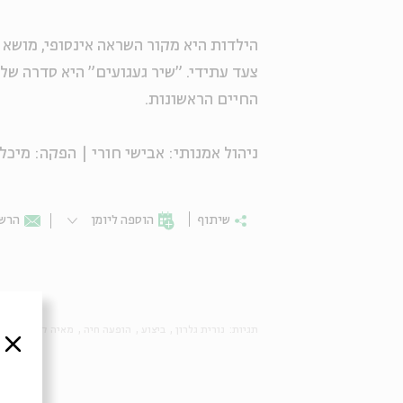
הילדות היא מקור השראה אינסופי, מושא 
צעד עתידי. "שיר געגועים" היא סדרה של
החיים הראשונות.
ניהול אמנותי: אבישי חורי | הפקה: מיכל
שיתוף
הוספה ליומן
הרשמ
תגיות:
נורית גלרון
ביצוע
הופעה חיה
מאיה קוסובר
מו
סגור