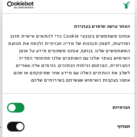
האתר עושה שימוש בעוגיות
אנחנו משתמשים בקובצי Cookie כדי להתאים אישית תוכן
ומודעות, לספק תכונות של מדיה חברתית ולנתח את תנועת
המשתמשים שלנו. בנוסף, אנחנו משתפים מידע על אופן
סגור
השימוש באתר שלנו עם השותפים שלנו מתחומי המדיה
החברתית, הפרסום וניתוח הנתונים. גורמים אלה עשויים
לשלב את הנתונים האלה עם מידע אחר שסיפקתם או שהם
אספו בעקבות השימוש שעשיתם בשירותים שלהם.
צילום: יפעת גולן
בחירת
האירוע יתקיים ב-ח7
הכרחיות
הסכמה
רוצים לדעת מה קורה
בבית אבי חי לפני כולם?
תעדוף
שיתוף
הוספה ליומן
הרשמה לאירועים דומים