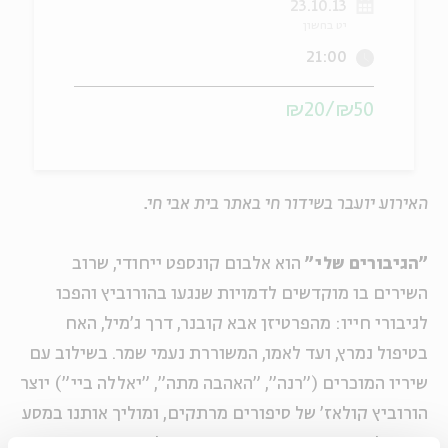
23.10.13
יט בחשון
ה
אנגלית
מיוחדי
21:00
₪50/₪20
האירוע יועבר בשידור חי באתר בית אבי חי.
"הגיבורים שלי"
הוא אלבום קונספט ייחודי, שרוב
השירים בו מוקדשים לדמויות שנגעו בהורוביץ והפכו
לגיבורי חייו: מהפרטיזן אבא קובנר, דרך ג'מיל, האח
בטיפול נמרץ, ועד לאמו, המשוררת נעמי שמר. בשילוב עם
שיריו המוכרים ("רנה", "האהבה מתה", "יאללה ביי") יוצר
הורוביץ קולאז' של סיפורים מרתקים, ומוליך אותנו במסע
מוסיקלי בארץ המטורפת והמרתקת שלנו.