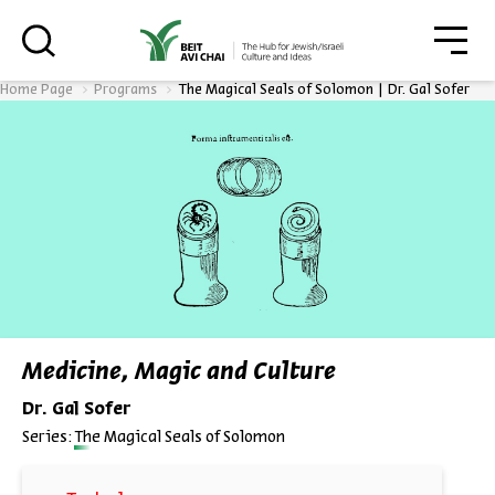
גור
סגור
Home Page
Programs
The Magical Seals of Solomon | Dr. Gal Sofer
Always be in the know about
BEIT AVI CHAI’s programs!
*Email Address
Medicine, Magic and Culture
Dr. Gal Sofer
Register
Series:
The Magical Seals of Solomon