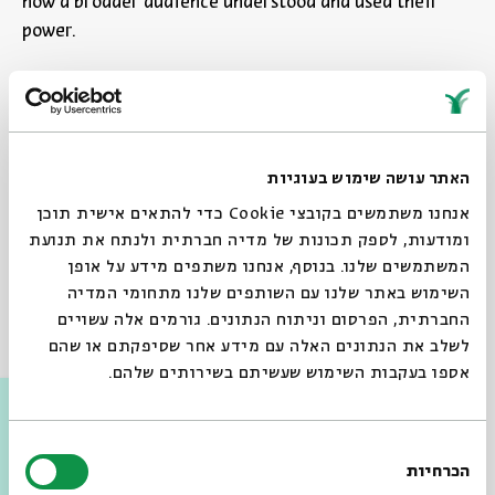
how a broader audience understood and used their
power.
Share
Add to calendar
Sign up for similar events
האתר עושה שימוש בעוגיות
אנחנו משתמשים בקובצי Cookie כדי להתאים אישית תוכן
tags:
English
english program
english lecture
Bible
ומודעות, לספק תכונות של מדיה חברתית ולנתח את תנועת
המשתמשים שלנו. בנוסף, אנחנו משתפים מידע על אופן
The Magical Seals of Solomon
Gal Sofer
השימוש באתר שלנו עם השותפים שלנו מתחומי המדיה
החברתית, הפרסום וניתוח הנתונים. גורמים אלה עשויים
Other events in the series
לשלב את הנתונים האלה עם מידע אחר שסיפקתם או שהם
אספו בעקבות השימוש שעשיתם בשירותים שלהם.
בחירת
הכרחיות
הסכמה