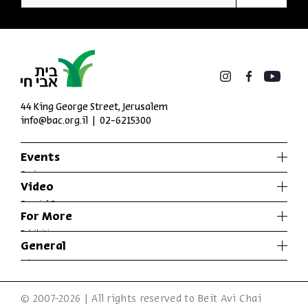
44 King George Street, Jerusalem
info@bac.org.il
02-6215300
Events
Series
Video
Past Programs
Special Programs
For More
Music
Exhibitions
General
Articles
Who We Are
Specials
Accessibility Declaration
© 2007-2026 | All rights reserved to Beit Avi Chai
Terms of Usage & Privacy