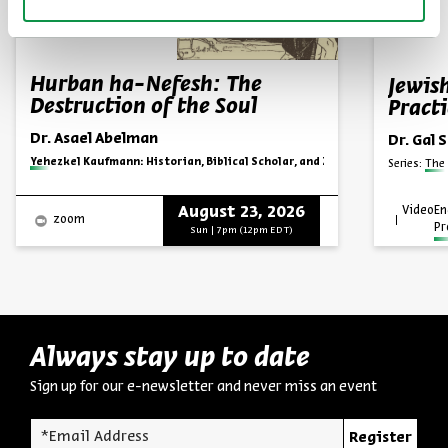
Hurban ha-Nefesh: The
Jewis
Destruction of the Soul
Practi
Dr. Asael Abelman
Dr. Gal 
Series:
Yehezkel Kaufmann: Historian, Biblical Scholar, and Zionist Thinker
Series:
The
August 23, 2026
Video
En
zoom
P
Sun | 7pm (12pm EDT)
Always stay up to date
Sign up for our e-newsletter and never miss an event
*Email Address
Register