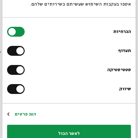
אספו בעקבות השימוש שעשיתם בשירותים שלהם.
בחירת
הכרחיות
הסכמה
רוצים לדעת מה קורה
בבית אבי חי לפני כולם?
תעדוף
הרשמו לניוזלטר שלנו
סטטיסטיקה
שיווק
*כתובת דוא"ל
הרשמה
הצג פרטים
שיתוף
הוספה ליומן
הרשמה לאירועים דומים
לאשר הכול