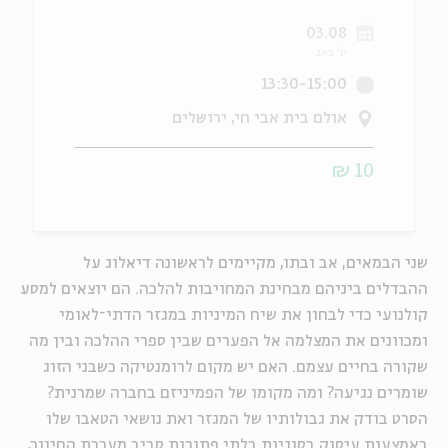
03.08
ה
אנגלית
מיוחדי
ט' באב
13:30-15:00
אולם בית אבי חי, ירושלים
10 ₪
שני הבמאים, אב ובתו, מקיימים לראשונה דיאלוג על
ההבדלים ביניהם מבחינת המחויבות להלכה. הם יוצאים למסע
קולנועי כדי לבחון את שיח המיניות במגזר הדתי־לאומי
ומכוונים את המצלמה אל הפערים שבין ספרי ההלכה ובין מה
שקורה בחיים עצמם. האם יש מקום לרומנטיקה כשבני הזוג
שומרים נגיעה? ומה מקומו של הפמיניזם בחברה שמרנית?
הסרט בודק את גבולותיו של המגזר ואת נושאי הטאבו שלו
באמצעות עיסוק בסוגיות בלתי פתורות סביב מערכת החינוך,