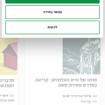
תגיות:
קולנוע
קולנוע ישראלי
תשעה באב
שיח קולנוע
ט באב
אפשר בחירה
לדחות
עוד בבית אבי חי
מותו של איש האלוהים: קריאה
מדברים
במדרש פטירת משה
ומפגשי
עם:
אסף סב
עם:
פרופ' אביגדור שנאן
שקד ברנד,
מתוך:
סדר בוקר