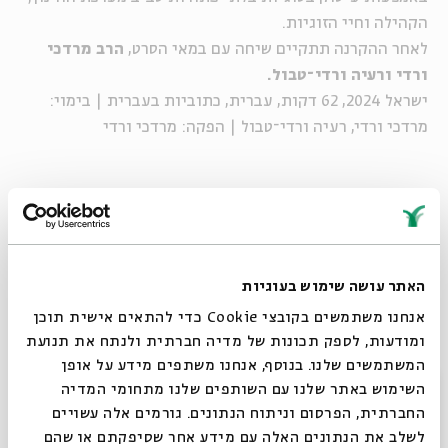
הקהילה וחיי הזוגיות.
לאחר ההקרנה תתקיים שיחה עם במאי הסרט,
הרב מרדכי
ורדי ורעיה ורדי־טבול.
ישראל 2024, 62 דקות, עברית, כתוביות בעברית | בימוי:
מרדכי ורדי, רעיה ורדי־טבול | הפקה: מרדכי ורדי
האתר עושה שימוש בעוגיות
אנחנו משתמשים בקובצי Cookie כדי להתאים אישית תוכן
ומודעות, לספק תכונות של מדיה חברתית ולנתח את תנועת
המשתמשים שלנו. בנוסף, אנחנו משתפים מידע על אופן
סגור
השימוש באתר שלנו עם השותפים שלנו מתחומי המדיה
החברתית, הפרסום וניתוח הנתונים. גורמים אלה עשויים
לשלב את הנתונים האלה עם מידע אחר שסיפקתם או שהם