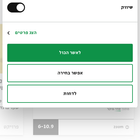
שיווק
*כתובת דוא"ל
עוד בבית אבי חי
הרשמה
הצג פרטים
לאשר הכול
אפשר בחירה
מותו של איש האלוהים: קריאה
מדברים
במדרש פטירת משה
ומפגשי
לדחות
עם:
אסף סב
עם:
פרופ' אביגדור שנאן
שקד ברנד,
מתוך:
סדר בוקר
6-10.9
פרויקט
zoom