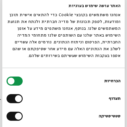
האתר עושה שימוש בעוגיות
החוויות המשמעותיות בחייהם של רבים מבני הנוער
הישראלים. הסרט נבחר להשתתף בפסטיבל ברלין היוקרתי, שם
אנחנו משתמשים בקובצי Cookie כדי להתאים אישית תוכן
זכה לשבחי המבקרים והקהל.
ומודעות, לספק תכונות של מדיה חברתית ולנתח את תנועת
המשתמשים שלנו. בנוסף, אנחנו משתפים מידע על אופן
לאחר ההקרנה תתקיים שיחה עם במאי הסרט,
אסף סבן
.
סגור
השימוש באתר שלנו עם השותפים שלנו מתחומי המדיה
ישראל 2023, 101 דקות, עברית, כתוביות בעברית | בימוי:
החברתית, הפרסום וניתוח הנתונים. גורמים אלה עשויים
אסף סבן | משחק: יואב בבלי, נעמי הררי, לייב לב לוין, עזרא
לשלב את הנתונים האלה עם מידע אחר שסיפקתם או שהם
דגן, אלמה דישי
אספו בעקבות השימוש שעשיתם בשירותים שלהם.
בחירת
הכרחיות
הסכמה
שיתוף
הוספה ליומן
הרשמה לאירועים דומים
רוצים לדעת מה קורה
בבית אבי חי לפני כולם?
תעדוף
תגיות:
קולנוע
קולנוע ישראלי
תשעה באב
שיח קולנוע
ט באב
הרשמו לניוזלטר שלנו
סטטיסטיקה