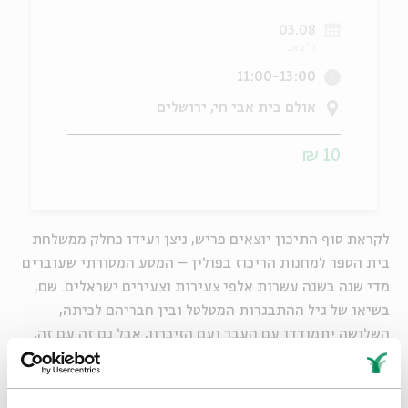
03.08
ה
אנגלית
מיוחדי
ט' באב
11:00-13:00
אולם בית אבי חי, ירושלים
10 ₪
לקראת סוף התיכון יוצאים פריש, ניצן ועידו כחלק ממשלחת
בית הספר למחנות הריכוז בפולין – המסע המסורתי שעוברים
מדי שנה בשנה עשרות אלפי צעירות וצעירים ישראלים. שם,
בשיאו של גיל ההתבגרות המטלטל ובין חבריהם לכיתה,
השלושה יתמודדו עם העבר ועם הזיכרון, אבל גם זה עם זה,
עם אהבותיהם הראשונות וזהותם המתעצבת.
"המשלחת", סרטו של אסף סבן ("בית בגליל"), היא דרמה
מרתקת שמצליחה לספק הצצה נדירה, מרגשת ואירונית לאחת