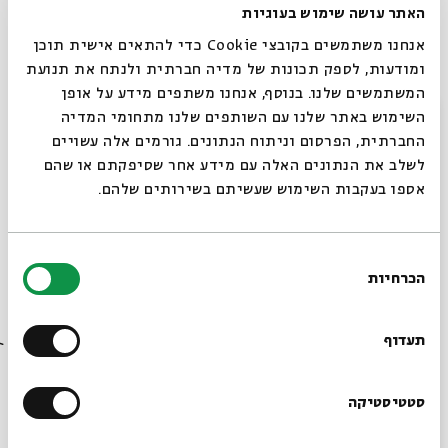
אמיר
– סקסופון אלט,
עודד מאיר
– טרומבון,
גדי להבי
האתר עושה שימוש בעוגיות
– פסנתר,
טל גמליאלי
– קונטרבס
אנחנו משתמשים בקובצי Cookie כדי להתאים אישית תוכן
ומודעות, לספק תכונות של מדיה חברתית ולנתח את תנועת
אורח:
ג'וקה פרפיניאן
–כלי הקשה ושירה
המשתמשים שלנו. בנוסף, אנחנו משתפים מידע על אופן
ניהול אמנותי:
ברק ויס
| הפקה:
יאן הפקות
סגור
השימוש באתר שלנו עם השותפים שלנו מתחומי המדיה
החברתית, הפרסום וניתוח הנתונים. גורמים אלה עשויים
לשלב את הנתונים האלה עם מידע אחר שסיפקתם או שהם
אספו בעקבות השימוש שעשיתם בשירותים שלהם.
בחירת
הכרחיות
הסכמה
רוצים לדעת מה קורה
שיתוף
הוספה ליומן
הרשמה לאירועים דומים
בבית אבי חי לפני כולם?
תעדוף
תגיות:
מוסיקה
מוסיקה 62
זמר עברי
מתי כספי
ברית עולם
חגיגה
ישראלי
הרשמו לניוזלטר שלנו
סטטיסטיקה