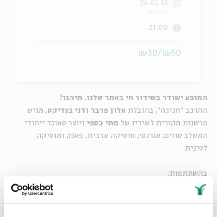
24.01.13
יג בשבט
ה
אנגלית
מיוחדי
21:00
₪50/₪30
המופע ישודר בשידור חי באתר שלנו. תיהנו!
ההרכב "חגיגה", בהובלת
אלון פרבר
ו
דני בנדיקט
, מגיש
פרשנות מקורית לשיריו של
מתי כספי
ויוצר סאונד ייחודי
המשלב סווינג אנרגטי, מוסיקה ערבית, פאנק ומוסיקה
לטינית.
בהשתתפות:
אלון פרבר
– סקסופון סופרן,
דני בנדיקט
– תופים,
חגי