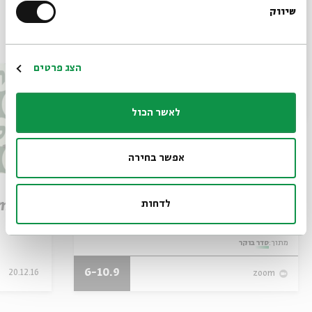
שיווק
*כתובת דוא"ל
עוד בבית אבי חי
הרשמה
הצג פרטים
לאשר הכול
אפשר בחירה
מותו של איש האלוהים: קריאה
במדרש פטירת משה
לדחות
em
עם:
פרופ' אביגדור שנאן
מתוך:
סדר בוקר
6-10.9
20.12.16
zoom