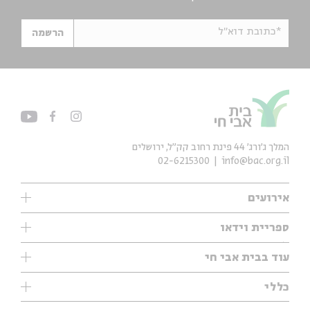
*כתובת דוא"ל
הרשמה
המלך ג'ורג' 44 פינת רחוב קק״ל, ירושלים
02-6215300
info@bac.org.il
אירועים
עיון
ספריית וידאו
אנגלית
ילדים
שיעורי בוקר
עוד בבית אבי חי
מוזיקה
מיוחדים
תערוכות
עיון
כללי
נוער
מיוחדים
מיוחדים
צרו קשר
ספרות ושירה