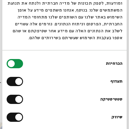
ומודעות, לספק תכונות של מדיה חברתית ולנתח את תנועת
הסדנה מיועדת לבני ובנות 9 ומעלה ולהוריהם. משכה הוא
המשתמשים שלנו. בנוסף, אנחנו משתפים מידע על אופן
כשעתיים, בשני חלקים, כולל הפסקה ביניהם.
סגור
השימוש באתר שלנו עם השותפים שלנו מתחומי המדיה
החברתית, הפרסום וניתוח הנתונים. גורמים אלה עשויים
לשלב את הנתונים האלה עם מידע אחר שסיפקתם או שהם
אספו בעקבות השימוש שעשיתם בשירותים שלהם.
שיתוף
הוספה ליומן
הרשמה לאירועים דומים
בחירת
הכרחיות
הסכמה
תגיות:
חמוטל שדות
יומן אישי
סדנת כתיבה לילדים
ילדים
חנוכה לילדים
רוצים לדעת מה קורה
סדנת יצירה לילדים
חנוכה
יצירה לילדים
תרבות ילדים
ילדים בירושלים
בבית אבי חי לפני כולם?
תעדוף
יומן
עיצוב
חוויה לילדים
חג חנוכה
סדנאות לילדים
הרשמו לניוזלטר שלנו
סטטיסטיקה
עוד בבית אבי חי
שיווק
*כתובת דוא"ל