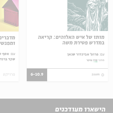
מותו של איש האלוהים: קריאה
מדברים
במדרש פטירת משה
ומפגשי
עם:
אסף סב
עם:
פרופ' אביגדור שנאן
שקד ברנד,
מתוך:
סדר בוקר
6-10.9
פרויקט
zoom
הישארו מעודכנים