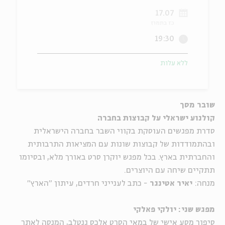
17.07
ה
אנגלית
מיוחדי
כז בתמוז
19:30
ללא עלות
שובר מסך
קולנוע ישראלי על קבוצות בחברה
סדרת מפגשים העוסקת בקווי השבר בחברה הישראלית
ובהתמודדות של קבוצות שונות עם המציאות התרבותית
והחברתית בארץ. בכל מפגש יוקרן סרט באורך מלא, ובסיומו
תתקיים שיחה עם היוצרים.
מנחה:
יאיר אטינגר
- כתב לענייני חרדים, עיתון "הארץ"
מפגש שני: יולקי פאלקי
סיפור מסע אישי של במאי הסרט אלכס גנטלב, המנסה לאתר