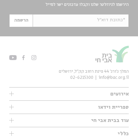
הירשמו לניוזלטר שלנו וקבלו עדכונים ישר למייל
*כתובת דוא"ל
הרשמה
המלך ג'ורג' 44 פינת רחוב קק״ל, ירושלים
02-6215300
info@bac.org.il
אירועים
עיון
ספריית וידאו
אנגלית
ילדים
שיעורי בוקר
עוד בבית אבי חי
מוזיקה
מיוחדים
תערוכות
עיון
כללי
נוער
מיוחדים