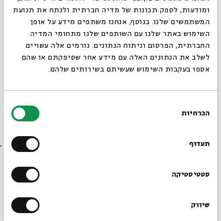
ומודעות, לספק תכונות של מדיה חברתית ולנתח את תנועת
הכניסה ללא תשלום, על בסיס מקום פנוי
המשתמשים שלנו. בנוסף, אנחנו משתפים מידע על אופן
סגור
חלוקת כרטיסים החל מהשעה 18:30
השימוש באתר שלנו עם השותפים שלנו מתחומי המדיה
החברתית, הפרסום וניתוח הנתונים. גורמים אלה עשויים
כל הסרטים בסדרה הופקו בסיוע קרן אבי חי
לשלב את הנתונים האלה עם מידע אחר שסיפקתם או שהם
אספו בעקבות השימוש שעשיתם בשירותים שלהם.
בחירת
הכרחיות
הסכמה
שיתוף
הוספה ליומן
הרשמה לאירועים דומים
רוצים לדעת מה קורה
בבית אבי חי לפני כולם?
תעדוף
תגיות:
סדרות
קולנוע ישראלי
סרטי אבי חי
סרטי אביחי
קרן אבי חי
הרשמו לניוזלטר שלנו
סטטיסטיקה
אירועים נוספים בסדרה
שיווק
*כתובת דוא"ל