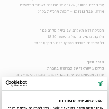
את חבריו למטוס, שעלו אתו מרוסיה בשנות התשעים.
אורח:
פבל גולנקו
– דמות מרכזית בסרט
הכניסה ללא תשלום, על בסיס מקום פנוי
חלוקת כרטיסים החל מהשעה 18:30
כל הסרטים בסדרה הופקו בסיוע קרן אבי חי
שובר מסך
קולנוע ישראלי על קבוצות בחברה
סדרת מפגשים העוסקת בקווי השבר בחברה הישראלית
ובהתמודדות של קבוצות שונות עם המציאות התרבותית
והחברתית בארץ. בכל מפגש יוקרן סרט באורך מלא, ובסיומו
תתקיים שיחה עם היוצרים.
מנחה:
יאיר אטינגר
- כתב לענייני חרדים, עיתון "הארץ"
האתר עושה שימוש בעוגיות
אנחנו משתמשים בקובצי Cookie כדי להתאים אישית תוכן