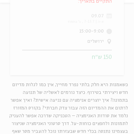
התקיים בתאריך:
ה
אנגלית
מיוחדי
09.07
א-ה | 7-13.7
כ' בתמוז
15:00-9:00
ירושלים
150 ש״ח
כשאמנות היא חלק בלתי נפרד מחייך, אין כמו לגלות מדיום
חדש ויצירתי בטירוף. כיצד גורמים לאשליה של תנועה
בתמונה? איך יוצרים אנימציה עם נגיעה אישית? ואיך אפשר
לרתום את ההמדיום הזה עבור צדק חברתי? בקורס המזורז
נלמד את סודות האנימציה
–
הטכניקה שדרכה אפשר להעניק
לתמונות ולחפצים כוחות-על. דרך סרטוני האנימציה שניצור
בעצמינו נתנסה בכלי חדש שבעזרתו נוכל להעביר מסר שאף