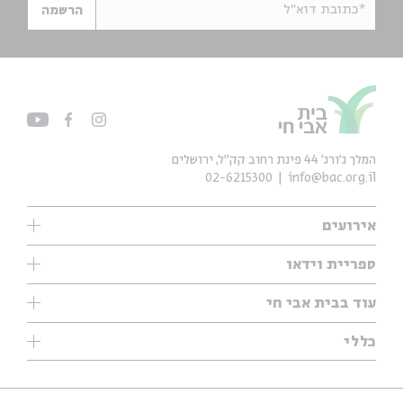
*כתובת דוא"ל
הרשמה
המלך ג'ורג' 44 פינת רחוב קק״ל, ירושלים
02-6215300
info@bac.org.il
אירועים
עיון
ספריית וידאו
אנגלית
ילדים
שיעורי בוקר
עוד בבית אבי חי
מוזיקה
מיוחדים
תערוכות
עיון
כללי
נוער
מיוחדים
מיוחדים
צרו קשר
ספרות ושירה
פודקאסטים מומלצים
ספרות ושירה
אודות
סדרות
כתבות