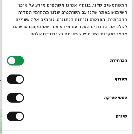
קורסי הקיץ שלנו הם הזדמנות מיוחדת להתפתח ולהתמקצע
המשתמשים שלנו. בנוסף, אנחנו משתפים מידע על אופן
סגור
בעולמות היצירה – באנימציה, באופנה, בכתיבה יוצרת
השימוש באתר שלנו עם השותפים שלנו מתחומי המדיה
ובתיאטרון.
החברתית, הפרסום וניתוח הנתונים. גורמים אלה עשויים
לשלב את הנתונים האלה עם מידע אחר שסיפקתם או שהם
אספו בעקבות השימוש שעשיתם בשירותים שלהם.
את הקורסים יובילו יוצרות ויוצרים מהטובים בתחומם
ובסופם יתקיים ערב חגיגי עם התוצרים למשפחות ולחברים.
בחירת
הכרחיות
הסכמה
רוצים לדעת מה קורה
שיתוף
הוספה ליומן
הרשמה לאירועים דומים
בבית אבי חי לפני כולם?
תעדוף
אירועים נוספים בסדרה
הרשמו לניוזלטר שלנו
סטטיסטיקה
שיווק
*כתובת דוא"ל