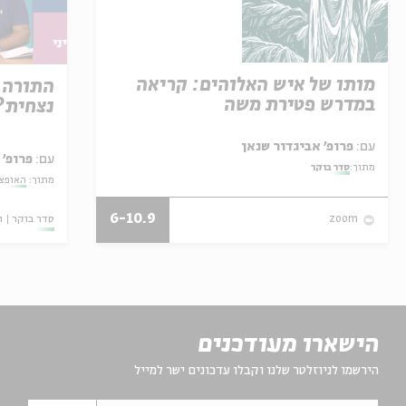
מותו של איש האלוהים: קריאה
התורה 
במדרש פטירת משה
נצחית?
עם:
פרופ' אביגדור שנאן
עם:
פרופ' 
מתוך:
סדר בוקר
מתוך:
האופצי
6-10.9
סדר בוקר
ו
zoom
הישארו מעודכנים
הירשמו לניוזלטר שלנו וקבלו עדכונים ישר למייל