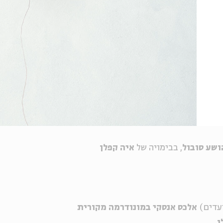
ושע סובול
, בבימויה של
איה קפלן
ועדים)
אלכס אנסקי במונודרמה מקורית
ן