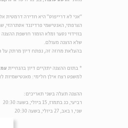
"אני לא דרייפוס" היא חדירה דרמטית אל
הצרפתי, האנטישמי פרדיננד אסתרהזי, 
בווידוי נסער ומלא הומור חושפת ההצגה 
שלא הוצגה מעולם.
בהעלאת מחזה זה, נפתח דיון מרתק על תו
* בתום ההצגה יתקיים דיון בהנחיית
עמנ
למשפט רצח אילן חלימי: מאנטישמיות לא
ההצגה תעלה בשני תאריכים:
רביעי, כג בתמוז, 15 ביולי, בשעה 20:30
שני, ו באב, 27 ביולי, בשעה 20:30