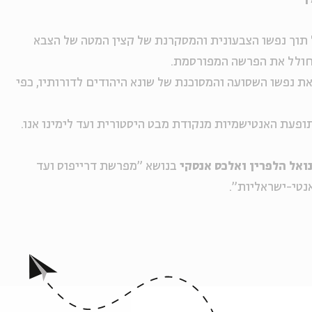
 תוך נפשו הצבעונית והמסקרנת של קצין המטה של הצבא
שחולל את הפרשה המפורסמת.
את נפשו השסועה והמסוכנת של שונא היהודים לדורותיו, כפי
פעת האנטישמיות מנקודת מבט היסטורית ועד לימינו אנו.
ואל הלפרין ואלכס אנסקי
בנושא "מפרשת דרייפוס ועד
נטי-ישראליות".