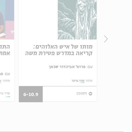
מותו של איש האלוהים:
התור
קריאה במדרש פטירת משה
אמת 
עם:
פרופ' אביגדור שנאן
עם:
פר
מתוך:
סדר בוקר
מתוך:
ה
26.07.26
zoom
סדר בו
6-10.9