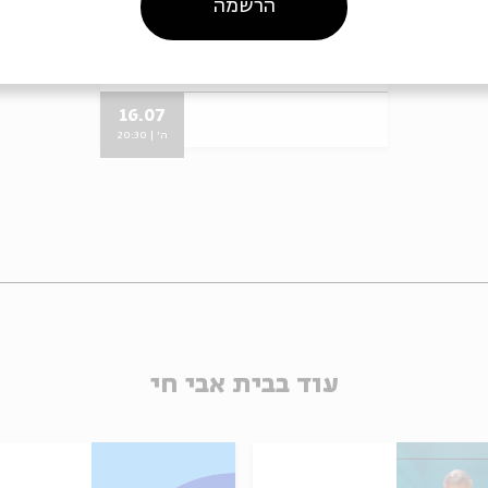
הרשמה
מתוך:
&quot;אני לא דרייפוס&quot;
16.07
ה' | 20:30
עוד בבית אבי חי