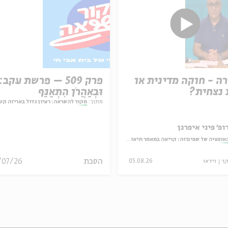
ה - חוקה מדינית או
פרק 509 – פרשת עקב:
נצחית?
וּבְאַהֲרֹן הִתְאַנַּף
מתוך:
מקור להשראה: רעיון גדול באריזה קט
ופ' פיני איפרגן
אופציה של שפינוזה: קריאה במאמר תיאולוגי־מדיני
הסכת
/07/26
קר
וידאו
05.08.26