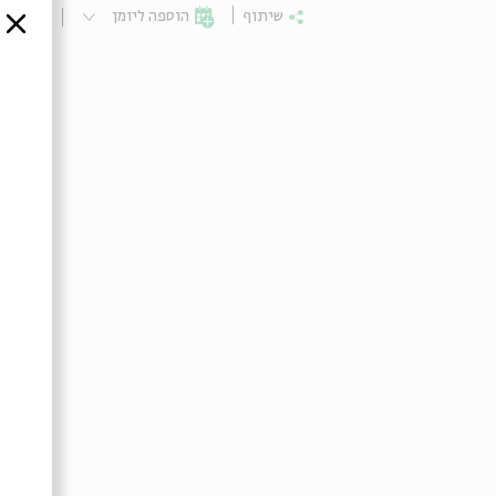
שיתוף
הוספה ליומן
הרשמ
סגור