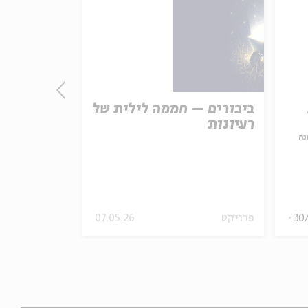
ביכורים – חממה לילית של
פרשת ראה 
רעיונות
נה
עם:
פרופ' אביג
מתוך:
לא רק פרשת 
30
פרויקט
07.05.26
מיוחדים
וידאו