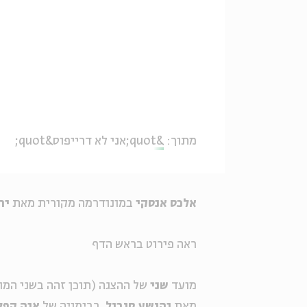
מתוך:
&quot;אני לא דרייפוס&quot;
אלכס אנסקי
במונודרמה מקורית מאת
יה
ראה פירוט בראש הדף
מועד
שני
של ההצגה (תוכן זהה בשני המ
מאת
יהושע סובול
, בבימויה של
איה קפל