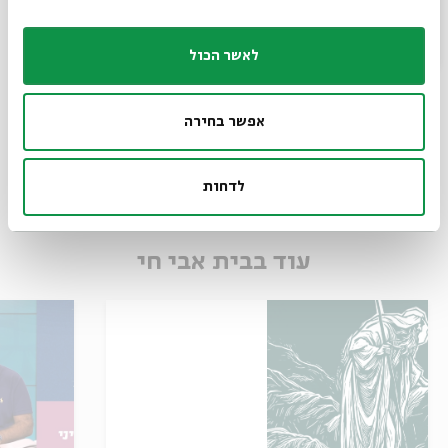
"אני לא דרייפוס" הצגה שנייה
לאשר הכול
מתוך:
&quot;אני לא דרייפוס&quot;
אפשר בחירה
28.07
ג' | 20:30
לדחות
עוד בבית אבי חי