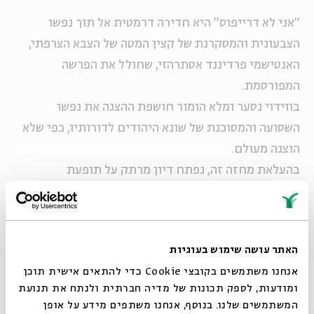
"אני לא דרייפוס" היא חדירה דרמטית אל תוך נפשו
הצבעונית והמסקרנת של קצין המטה של הצבא הצרפתי,
האנטישמי פרדיננד אסתרהזי, שחולל את הפרשה
המפורסמת.
בווידוי נסער ומלא הומור חושפת ההצגה את נפשו
השסועה והמסוכנת של שונא היהודים לדורותיו, כפי שלא
הוצגה מעולם.
בהעלאת מחזה זה, נפתח דיון מרתק על תופעת
האנטישמיות מנקודת מבט היסטורית ועד לימינו אנו.
* בתום ההצגה יתקיים דיון בהנחיית
עמנואל הלפרין
האתר עושה שימוש בעוגיות
ואלכס אנסקי
בנושא "מפרשת דרייפוס ועד למשפט רצח
אנחנו משתמשים בקובצי Cookie כדי להתאים אישית תוכן
אילן חלימי: מאנטישמיות לאנטי-ישראליות".
ומודעות, לספק תכונות של מדיה חברתית ולנתח את תנועת
המשתמשים שלנו. בנוסף, אנחנו משתפים מידע על אופן