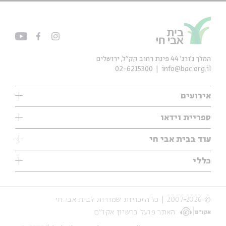
המלך ג'ורג' 44 פינת רחוב קק״ל, ירושלים
02-6215300
info@bac.org.il
אירועים
עיון
ספריית וידאו
אנגלית
ילדים
שיעורי בוקר
עוד בבית אבי חי
מוזיקה
מיוחדים
תערוכות
עיון
כללי
נוער
מיוחדים
מיוחדים
צרו קשר
ספרות ושירה
פודקאסטים מומלצים
ספרות ושירה
אודות
סדרות
כתבות
© 2007-2026 | כל הזכויות שמורות לבית אבי חי
הצהרת נגישות
אירועי עבר
קצה הקרחון
האתר פועל ברשיון אקו״ם
תנאי שימוש והצהרת פרטיות
אירועים בירושלים
על הדרך