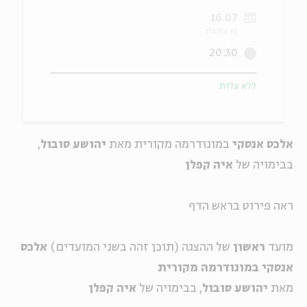
16.07
ה
אנגלית
מיוחדי
כד בתמוז
20:30
ללא עלות
אלכס אנסקי
במונודרמה מקורית מאת
יהושע סובול
,
בבימויה של
איה קפלן
ראה פירוט בראש הדף
מועד
ראשון
של ההצגה (תוכן זהה בשני המועדים)
אלכס
אנסקי במונודרמה מקורית
מאת
יהושע סובול
, בבימויה של
איה קפלן