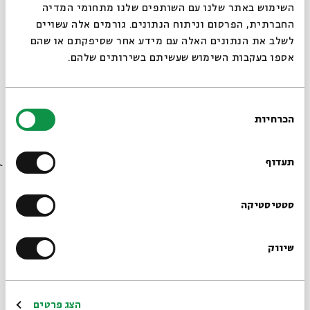
ההצגה תעלה בשני תאריכים:
סגור
השימוש באתר שלנו עם השותפים שלנו מתחומי המדיה
רביעי, כג בתמוז, 15 ביולי, בשעה 20:30
החברתית, הפרסום וניתוח הנתונים. גורמים אלה עשויים
לשלב את הנתונים האלה עם מידע אחר שסיפקתם או שהם
שני, ו באב, 27 ביולי, בשעה 20:30
אספו בעקבות השימוש שעשיתם בשירותים שלהם.
שיתוף
הוספה ליומן
הרשמה לאירועים דומים
בחירת
הכרחיות
הסכמה
רוצים לדעת מה קורה
אירועים נוספים בסדרה
בבית אבי חי לפני כולם?
תעדוף
הרשמו לניוזלטר שלנו
סטטיסטיקה
שיווק
*כתובת דוא"ל
הרשמה
הצג פרטים