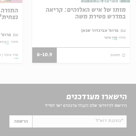
מותו של איש האלוהים: קריאה
התורה 
במדרש פטירת משה
נצחית?
עם:
פרופ' אביגדור שנאן
עם:
פרופ' 
מתוך:
סדר בוקר
מתוך:
האופצי
6-10.9
סדר בוקר
ו
zoom
הישארו מעודכנים
הירשמו לניוזלטר שלנו וקבלו עדכונים ישר למייל
*כתובת דוא"ל
הרשמה