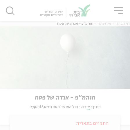
גור
סגור
סגור
דף הבית
אירועים
חוהמ"פ - אגדה של פסח
חוהמ"פ - אגדה של פסח
מתוך:
אירועי חול המועד פסח תשס&quot;ט
התקיים בתאריך: