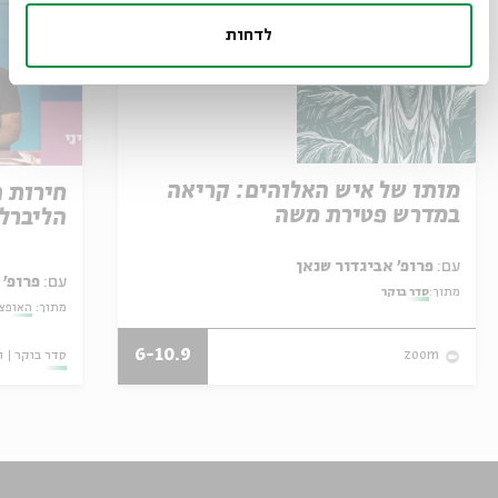
לדחות
מותו של איש האלוהים: קריאה
חירות 
במדרש פטירת משה
הליברל
עם:
פרופ' אביגדור שנאן
עם:
פרופ' 
מתוך:
סדר בוקר
מתוך:
האופצי
6-10.9
סדר בוקר
ו
zoom