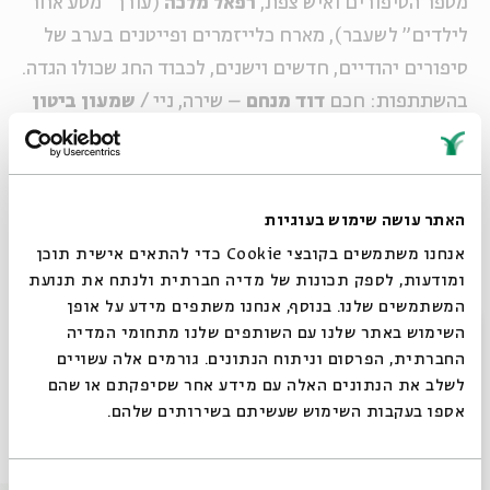
מספר הסיפורים ואיש צפת,
רפאל מלכה
(עורך "מסע אחר
לילדים" לשעבר), מארח כלייזמרים ופייטנים בערב של
סיפורים יהודיים, חדשים וישנים, לכבוד החג שכולו הגדה.
בהשתתפות: חכם
דוד מנחם
– שירה, ניי /
שמעון ביטון
– קלידים /
מאיר אלמעלם
– קלרינט, גיטרה, שירה /
לייב אייזן
– כינור
האתר עושה שימוש בעוגיות
מחיר: 30 ש"ח, סטודנט 20 ש"ח, ילד (עד גיל 18) 10
אנחנו משתמשים בקובצי Cookie כדי להתאים אישית תוכן
ש"ח.
ניתן
לרכוש כרטיסים לילדים דרך האתר.
ומודעות, לספק תכונות של מדיה חברתית ולנתח את תנועת
המשתמשים שלנו. בנוסף, אנחנו משתפים מידע על אופן
סגור
השימוש באתר שלנו עם השותפים שלנו מתחומי המדיה
שיתוף
הוספה ליומן
הרשמה לאירועים דומים
החברתית, הפרסום וניתוח הנתונים. גורמים אלה עשויים
לשלב את הנתונים האלה עם מידע אחר שסיפקתם או שהם
אספו בעקבות השימוש שעשיתם בשירותים שלהם.
אירועים נוספים בסדרה
בחירת