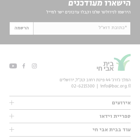
הישארו מעודכנים
הירשמו לניוזלטר שלנו וקבלו עדכונים ישר למייל
*כתובת דוא"ל
הרשמה
המלך ג'ורג' 44 פינת רחוב קק״ל, ירושלים
02-6215300
info@bac.org.il
אירועים
עיון
ספריית וידאו
אנגלית
ילדים
שיעורי בוקר
עוד בבית אבי חי
מוזיקה
מיוחדים
תערוכות