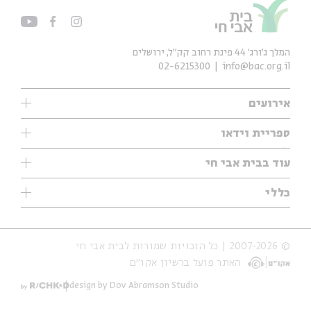
המלך ג'ורג' 44 פינת רחוב קק״ל, ירושלים
02-6215300
info@bac.org.il
אירועים
עיון
ספריית וידאו
אנגלית
ילדים
שיעורי בוקר
עוד בבית אבי חי
מוזיקה
מיוחדים
תערוכות
עיון
כללי
נוער
מיוחדים
מיוחדים
צרו קשר
ספרות ושירה
פודקאסטים מומלצים
ספרות ושירה
אודות
סדרות
כתבות
© 2007-2026 | כל הזכויות שמורות לבית אבי חי
הצהרת נגישות
אירועי עבר
קצה הקרחון
האתר פועל ברשיון אקו״ם
תנאי שימוש והצהרת פרטיות
אירועים בירושלים
על הדרך
חנות
ילדים
design by Dov Abramson Studio
מפלגת המחשבות
מוזיקה