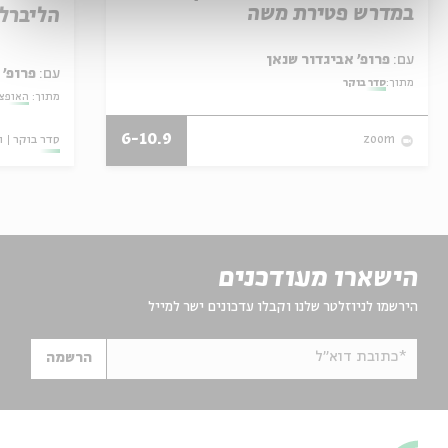
במדרש פטירת משה
הליברל
עם:
פרופ' אביגדור שנאן
עם:
פרופ' 
מתוך:
סדר בוקר
מתוך:
האופצי
6-10.9
סדר בוקר
ו
zoom
הישארו מעודכנים
הירשמו לניוזלטר שלנו וקבלו עדכונים ישר למייל
*כתובת דוא"ל
הרשמה