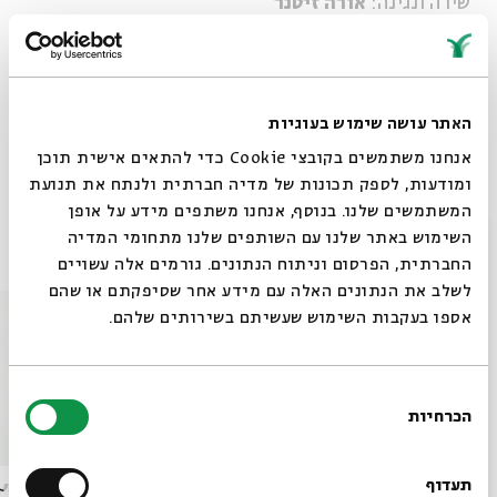
שירה ונגינה:
אורה זיטנר
קטעי קריאה ומשחק:
השחקנית ("קלבת שבת"
והאינקובטור) גלית צברי
האתר עושה שימוש בעוגיות
שיתוף
הוספה ליומן
הרשמה לאירועים דומים
אנחנו משתמשים בקובצי Cookie כדי להתאים אישית תוכן
ומודעות, לספק תכונות של מדיה חברתית ולנתח את תנועת
המשתמשים שלנו. בנוסף, אנחנו משתפים מידע על אופן
סגור
השימוש באתר שלנו עם השותפים שלנו מתחומי המדיה
אירועים נוספים בסדרה
החברתית, הפרסום וניתוח הנתונים. גורמים אלה עשויים
לשלב את הנתונים האלה עם מידע אחר שסיפקתם או שהם
אספו בעקבות השימוש שעשיתם בשירותים שלהם.
בחירת
הכרחיות
הסכמה
רוצים לדעת מה קורה
בבית אבי חי לפני כולם?
תעדוף
חוהמ"פ - קולות הלוויים
חוהמ"פ