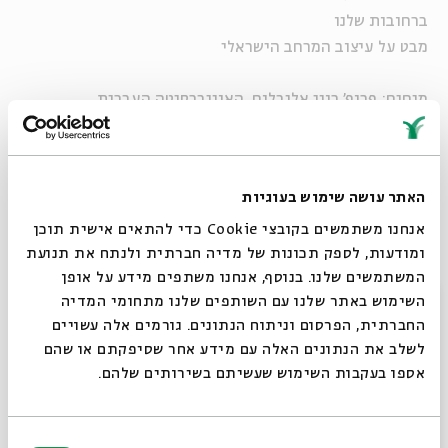
ברחובות שלנו
מבט על עיצוב המרחב הישראלי
מנחים: פרופ' רוני אלנבלום, האוניברסיטה העברית
ד"ר חיים יעקובי, אוניברסיטת בן גוריון
חמישה מפגשים של אנשי תכנון, תרבות וחברה, שיאירו את
האתר עושה שימוש בעוגיות
סביבתנו באור חדש ומרתק.
שלושה מן המפגשים ילוו בסיורים, בשיתוף מחלקת הסיורים
אנחנו משתמשים בקובצי Cookie כדי להתאים אישית תוכן
ומודעות, לספק תכונות של מדיה חברתית ולנתח את תנועת
של בית שמואל.
המשתמשים שלנו. בנוסף, אנחנו משתפים מידע על אופן
סגור
השימוש באתר שלנו עם השותפים שלנו מתחומי המדיה
החברתית, הפרסום וניתוח הנתונים. גורמים אלה עשויים
שיתוף
הוספה ליומן
הרשמה לאירועים דומים
לשלב את הנתונים האלה עם מידע אחר שסיפקתם או שהם
אספו בעקבות השימוש שעשיתם בשירותים שלהם.
אירועים נוספים בסדרה
בחירת