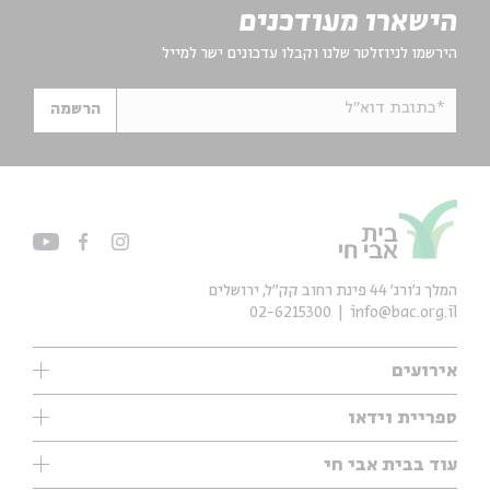
הישארו מעודכנים
הירשמו לניוזלטר שלנו וקבלו עדכונים ישר למייל
*כתובת דוא"ל
הרשמה
המלך ג'ורג' 44 פינת רחוב קק״ל, ירושלים
02-6215300
info@bac.org.il
אירועים
עיון
ספריית וידאו
אנגלית
ילדים
שיעורי בוקר
עוד בבית אבי חי
מוזיקה
מיוחדים