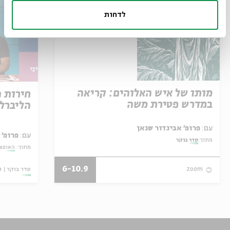
לדחות
מותו של איש האלוהים: קריאה
חירות 
במדרש פטירת משה
הליברל
עם:
פרופ' אביגדור שנאן
עם:
פרופ' 
מתוך:
סדר בוקר
מתוך:
האופצי
6-10.9
סדר בוקר
ו
zoom