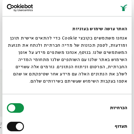
בשעה 11:00
מנהל אמנותי:
ג'קי לוי
האתר עושה שימוש בעוגיות
שיתוף
הוספה ליומן
הרשמה לאירועים דומים
אנחנו משתמשים בקובצי Cookie כדי להתאים אישית תוכן
ומודעות, לספק תכונות של מדיה חברתית ולנתח את תנועת
המשתמשים שלנו. בנוסף, אנחנו משתפים מידע על אופן
אירועים נוספים בסדרה
סגור
השימוש באתר שלנו עם השותפים שלנו מתחומי המדיה
החברתית, הפרסום וניתוח הנתונים. גורמים אלה עשויים
לשלב את הנתונים האלה עם מידע אחר שסיפקתם או שהם
אספו בעקבות השימוש שעשיתם בשירותים שלהם.
בחירת
הכרחיות
הסכמה
רוצים לדעת מה קורה
קלבת שבת משפטים
קלבת ש
בבית אבי חי לפני כולם?
תעדוף