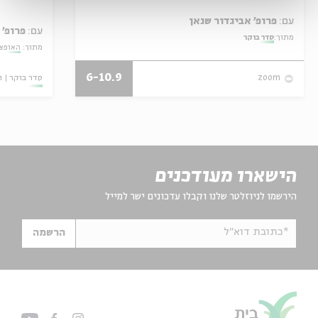
עם:
פרופ' אביגדור שנאן
עם:
פרופ' 
מתוך:
סדר בוקר
מתוך:
האופצי
6-10.9
סדר בוקר
ו
zoom
הישארו מעודכנים
הירשמו לניוזלטר שלנו וקבלו עדכונים ישר למייל
*כתובת דוא"ל
הרשמה