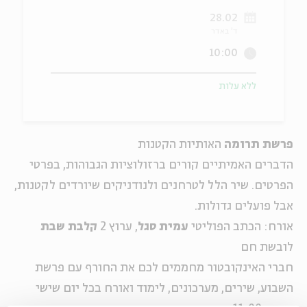
28.02
ה
אנגלית
מיוחדי
ד' באדר
10:00
ללא עלות
פרשת תרומה
האותיות הקטנות
הדברים האמיתיים קורים ברזולוציות הגבוהות, בפרטי
הפרטים. שיר הלל לטרחנים ולנודניקים שיורדים לקטנות,
אבל פועלים גדולות.
אורח: הכתב הפוליטי
עמית סגל
, ערוץ 2
קלבת שבת
לובשת חם
חברי האינקובטור מחממים לכם את החורף עם פרשת
השבוע, שירים, מערכונים, לימוד ואורח בכל יום שישי