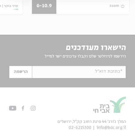
6-10.9
סדר בוקר
ו
zoom
הישארו מעודכנים
הירשמו לניוזלטר שלנו וקבלו עדכונים ישר למייל
*כתובת דוא"ל
הרשמה
המלך ג'ורג' 44 פינת רחוב קק״ל, ירושלים
02-6215300
info@bac.org.il