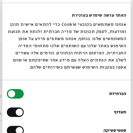
שיתוף
הוספה ליומן
הרשמה לאירועים דומים
האתר עושה שימוש בעוגיות
אנחנו משתמשים בקובצי Cookie כדי להתאים אישית תוכן
אירועים נוספים בסדרה
ומודעות, לספק תכונות של מדיה חברתית ולנתח את תנועת
המשתמשים שלנו. בנוסף, אנחנו משתפים מידע על אופן
סגור
השימוש באתר שלנו עם השותפים שלנו מתחומי המדיה
החברתית, הפרסום וניתוח הנתונים. גורמים אלה עשויים
לשלב את הנתונים האלה עם מידע אחר שסיפקתם או שהם
אספו בעקבות השימוש שעשיתם בשירותים שלהם.
בחירת
הכרחיות
הסכמה
קלבת שבת תרומה
קלבת ש
רוצים לדעת מה קורה
בבית אבי חי לפני כולם?
תעדוף
מתוך:
קלבת שבת ינואר-פברואר
מתוך:
קלבת ש
28.02
הרשמו לניוזלטר שלנו
סטטיסטיקה
ש' | 10:00