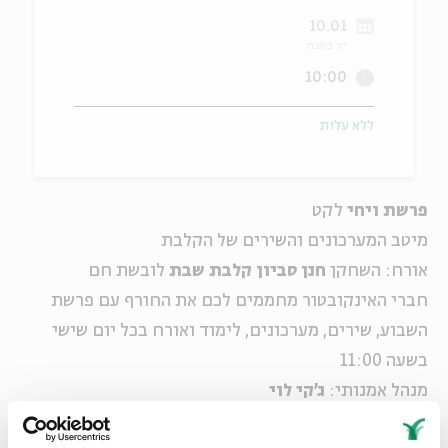
10.01
ה
אנגלית
מיוחדי
יד בטבת
10:00
ללא עלות
פרשת ויחי
לקט
מיטב המערכונים והשירים של הקלבת
אורח: השחקן
חנן סביון
קלבת שבת
לובשת חם
חברי האינקובטור מחממים לכם את החורף עם פרשת
השבוע, שירים, מערכונים, לימוד ואורח בכל יום שישי
בשעה 11:00
מנהל אמנותי:
ג'קי לוי