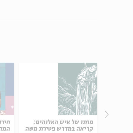
פרק 506 – אווה אילוז (1):
מותו של איש האלוהים:
חירו
באהבה
קריאה במדרש פטירת משה
המדי