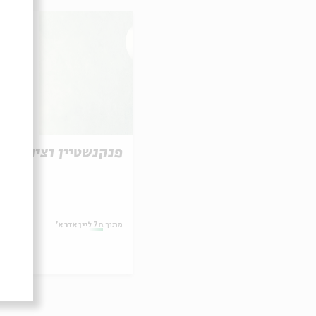
פנקנשטיין וציון גולן
מתוך:
ח7 ליין אדר א'
8