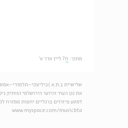
מתוך:
ח7 ליין אדר א'
שלישיית ב.ת.א )ביליצקי–תלמודי–אמס
את נגן העוד והיוצר הירושלמי הוותיק נינו
למסע פיזוזים ברגליים יחפות ממזרח למ
www.myspace.com/musicbta