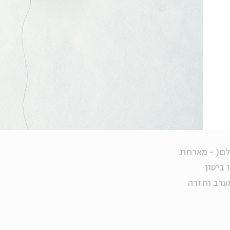
לם( - מארחת
 ביטון
ערב וחזרה