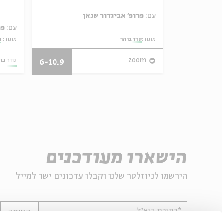
ל באריזה קטנה
עם:
פרופ' אביגדור שנאן
עם:
פר
מתוך:
סדר בוקר
מתוך:
ה
27/07/26
zoom
סדר בו
6-10.9
הישארו מעודכנים
הירשמו לניוזלטר שלנו וקבלו עדכונים ישר למייל
*כתובת דוא"ל
הרשמה