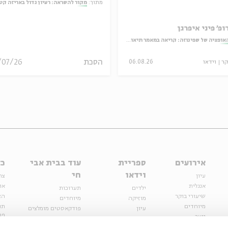
מתוך:
מקור להשראה: רעיון גדול באריזה קט
ופ' פיני איפרגן
אופציה של שפינוזה: קריאה במאמר תיאולוגי־מדיני
הסכת
/07/26
קר
וידאו
06.08.26
אירועים
ספריית
עוד בבית אבי
כל
וידאו
חי
עיון
צר
אנגלית
או
ילדים
תערוכות
שיעורי בוקר
הצ
מוזיקה
מיוחדים
מיוחדים
תנ
עיון
פודקאסטים מומלצים
פר
נוער
מיוחדים
כתבות
חנ
ספרות ושירה