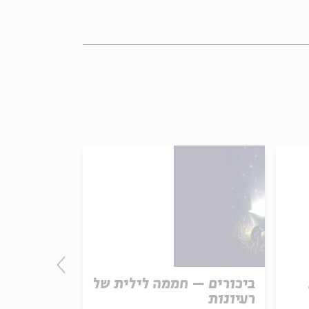
ביכורים – חממה לילית של
התורה - חו
רעיונות
אמת נצחית