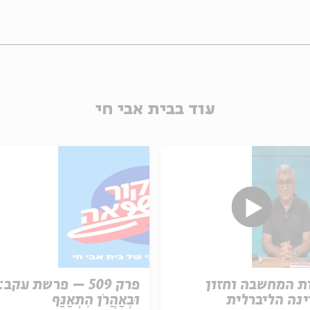
עוד בבית אבי חי
ת המחשבה וחזון
פרק 509 – פרשת עקב:
נה הליברלית
וּבְאַהֲרֹן הִתְאַנַּף