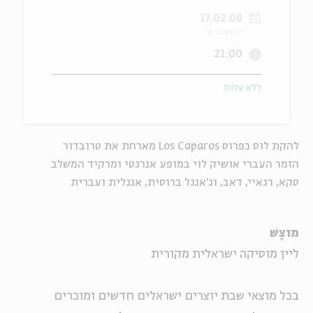
17.02.08
ה
אנגלית
מיוחדי
יא באדר א'
21:00
ללא עלות
להקת לוס כפרוס Los Caparos מארחת את טרובדור
הזמר העברי אושיק לוי במופע אנרגטי ומרקיד המשלב
סקא, רגאיי, דאב, וג'אנגל ברוסית, אנגלית ועברית
מוצָשׁ
ליין מוסיקה ישראלית מקורית
בכל מוצאי שבת יוצרים ישראלים חדשים ומוכרים