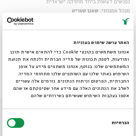
נפגשים לעשות ביחד מוסיקה ישראלית
מנהל אמנותי:
שאנן סטריט
ליין
אדר א' -
חכמינו הוסיפו לנו עוד חודש לשנה - אנחנו
מוסיפים עוד יוצר להרכבים
האתר עושה שימוש בעוגיות
אנחנו משתמשים בקובצי Cookie כדי להתאים אישית תוכן
ומודעות, לספק תכונות של מדיה חברתית ולנתח את תנועת
שיתוף
הוספה ליומן
הרשמה לאירועים דומים
המשתמשים שלנו. בנוסף, אנחנו משתפים מידע על אופן
סגור
השימוש באתר שלנו עם השותפים שלנו מתחומי המדיה
החברתית, הפרסום וניתוח הנתונים. גורמים אלה עשויים
אירועים נוספים בסדרה
לשלב את הנתונים האלה עם מידע אחר שסיפקתם או שהם
אספו בעקבות השימוש שעשיתם בשירותים שלהם.
בחירת
הכרחיות
הסכמה
רוצים לדעת מה קורה