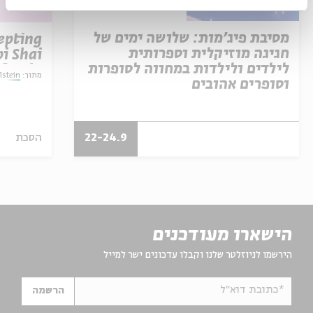
מסיבת פיג'מות: שלושה ימים של
epting
חגיגה מוזיקלית וספרותית
i Shai
לילדים ולילדות במחווה לסופרות
lstein
מתוך:
lstein
וסופרים אהובים
22-24.9
הסכת
הישארו מעודכנים
הירשמו לניוזלטר שלנו וקבלו עדכונים ישר למייל
*כתובת דוא"ל
הרשמה