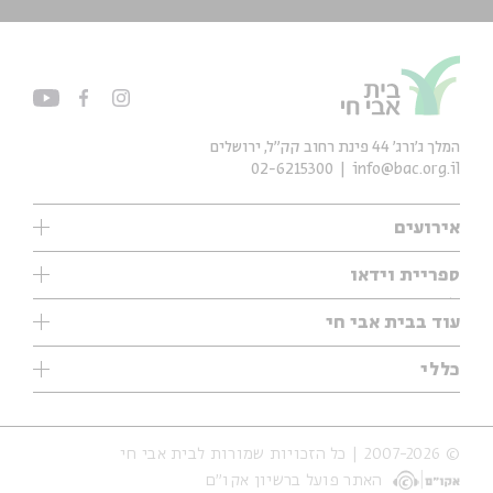
המלך ג'ורג' 44 פינת רחוב קק״ל, ירושלים
02-6215300
info@bac.org.il
אירועים
עיון
ספריית וידאו
אנגלית
ילדים
שיעורי בוקר
עוד בבית אבי חי
מוזיקה
מיוחדים
תערוכות
עיון
כללי
נוער
מיוחדים
מיוחדים
צרו קשר
ספרות ושירה
פודקאסטים מומלצים
ספרות ושירה
אודות
סדרות
כתבות
© 2007-2026 | כל הזכויות שמורות לבית אבי חי
הצהרת נגישות
אירועי עבר
קצה הקרחון
האתר פועל ברשיון אקו״ם
תנאי שימוש והצהרת פרטיות
אירועים בירושלים