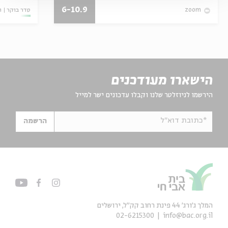
6-10.9
סדר בוקר
ו
zoom
הישארו מעודכנים
הירשמו לניוזלטר שלנו וקבלו עדכונים ישר למייל
*כתובת דוא"ל
הרשמה
המלך ג'ורג' 44 פינת רחוב קק״ל, ירושלים
02-6215300
info@bac.org.il