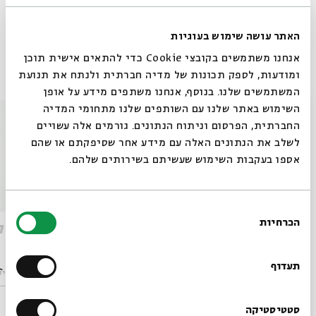
שיתוף
הוספה ליומן
הרשמה לאירועים דומים
האתר עושה שימוש בעוגיות
אנחנו משתמשים בקובצי Cookie כדי להתאים אישית תוכן
אירועים נוספים בסדרה
ומודעות, לספק תכונות של מדיה חברתית ולנתח את תנועת
המשתמשים שלנו. בנוסף, אנחנו משתפים מידע על אופן
סגור
השימוש באתר שלנו עם השותפים שלנו מתחומי המדיה
החברתית, הפרסום וניתוח הנתונים. גורמים אלה עשויים
לשלב את הנתונים האלה עם מידע אחר שסיפקתם או שהם
אספו בעקבות השימוש שעשיתם בשירותים שלהם.
בחירת
הכרחיות
הסכמה
המוסיקה במילים - מפגש שישי
המוסיק
רוצים לדעת מה קורה
בבית אבי חי לפני כולם?
תעדוף
מתוך:
המוסיקה במילים
מתוך:
המוסיק
17.09
הרשמו לניוזלטר שלנו
סטטיסטיקה
ד' | 19:30