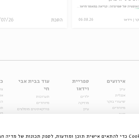
אופציה של שפינוזה: קריאה במאמר תיאולוגי־מדיני
הסכת
/07/26
קר
וידאו
06.08.26
אירועים
ספריית
עוד בבית אבי
כל
וידאו
חי
עיון
צר
אנגלית
או
ילדים
תערוכות
שיעורי בוקר
הצ
מוזיקה
מיוחדים
מיוחדים
תנ
עיון
פודקאסטים מומלצים
פר
נוער
מיוחדים
כתבות
חנ
ספרות ושירה
ספרות ושירה
קצה הקרחון
סדרות
על הדרך
אירועי עבר
מפלגת המחשבות
אנחנו משתמשים בקובצי Cookie כדי להתאים אישית תוכן ומודעות, לספק תכונות של מ