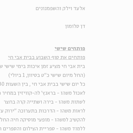
אלעד וילק והשפמנונים
דן סלומון
פותחים שישי
פותחים את סוף השבוע בבית אבי חי
בית אבי חי מציע זמן איכות בימי שישי ש
(החל מיום שישי כ"ט בסיוון, 1 ביולי)
כל יום שישי בבית אבי חי , בין השעות 11:00-14:30
לאכול משהו
- בראנץ' לה-קוויזין במחיר מפנק
לשתות משהו
- בירה ושתייה קרה בחצר
לראות משהו
- הדרכות בתערוכה "ירוק ע
להקשיב למשהו
- מופעי מוסיקה חיה החל מהש
ללמוד משהו
- ספריית הצילום והספרים ה