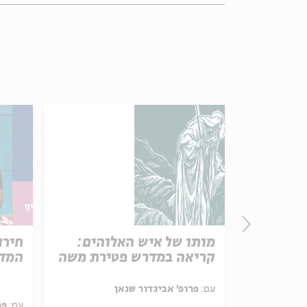
פרק 506 – אווה אילוז (1):
מותו של איש האלוהים:
חירו
באהבה
קריאה במדרש פטירת משה
המדי
ל באריזה קטנה
עם:
פרופ' אביגדור שנאן
עם:
פר