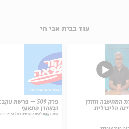
עוד בבית אבי חי
ת המחשבה וחזון
פרק 509 – פרשת עקב:
נה הליברלית
וּבְאַהֲרֹן הִתְאַנַּף
מתוך:
מקור להשראה: רעיון גדול באריזה קט
ופ' פיני איפרגן