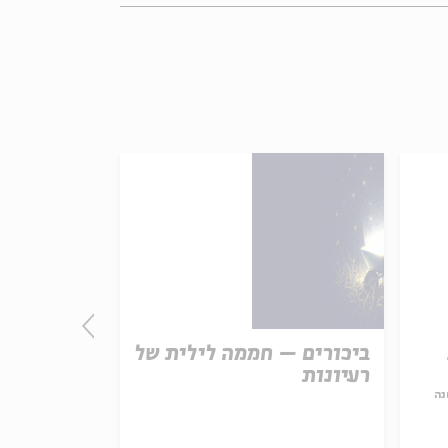
ביכורים – חממה לילית של
התורה - חו
רעיונות
אמת נצחית
נה
עם:
פרופ' פיני 