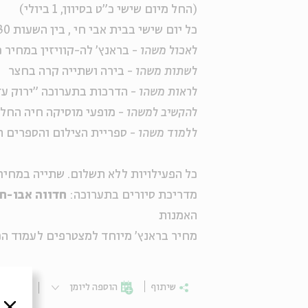
(החל מיום שישי כ"ט בסיוון, 1 ביולי)
כל יום שישי בבית אבי חי , בין השעות 11:00-14:30
לאכול משהו
- בראנץ' לה-קוויזין במחיר מפנק
לשתות משהו
- בירה ושתייה קרה בחצר
לראות משהו
- הדרכות בתערוכה "ירוק ע
להקשיב למשהו
- מופעי מוסיקה חיה החל מהש
ללמוד משהו
- ספריית הצילום והספרים ה
כל הפעילויות ללא תשלום. שתייה במחירי
מדריכת סיורים בתערוכה:
חדווה אבו-ח
האמנות
מחיר בראנץ' מיוחד למצטרפים לעמוד הפ
שיתוף
הוספה ליומן
הרשמ
סגור