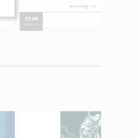
מתוך:
פותחים שישי
מתוך:
פו
27.08
09.07
ש' | 10:00
ש' | 11:00