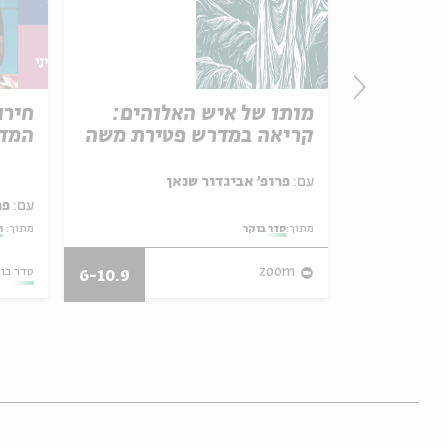
פרק 506 – אווה אילוז (1):
מותו של איש האלוהים:
חירו
באהבה
קריאה במדרש פטירת משה
המדי
ל באריזה קטנה
עם:
פרופ' אביגדור שנאן
עם:
פר
מתוך:
סדר בוקר
מתוך:
ה
27/07/26
zoom
סדר בו
6-10.9