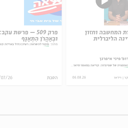
ת המחשבה וחזון
פרק 509 – פרשת עקב:
נה הליברלית
וּבְאַהֲרֹן הִתְאַנַּף
מתוך:
מקור להשראה: רעיון גדול באריזה קט
ופ' פיני איפרגן
אופציה של שפינוזה: קריאה במאמר תיאולוגי־מדיני
הסכת
/07/26
קר
וידאו
06.08.26