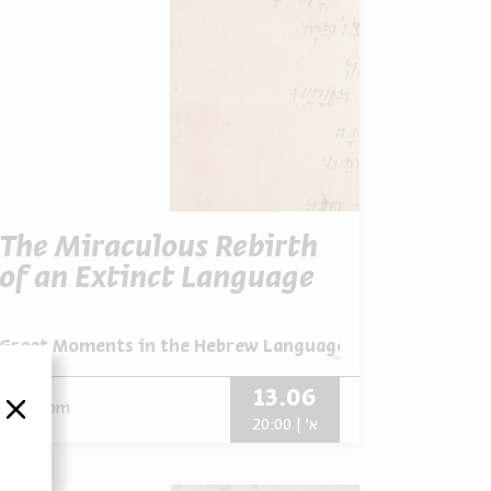
The Miraculous Rebirth
of an Extinct Language
מתוך:
Great Moments in the Hebrew Language
13.06
zoom
סגור
א' | 20:00