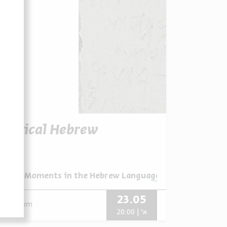
Biblical Hebrew
מתוך:
Great Moments in the Hebrew Language
23.05
zoom
א' | 20:00