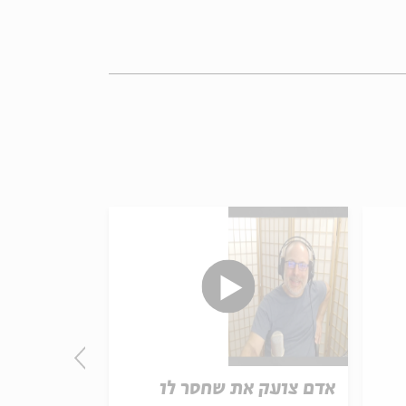
אדם צועק את שחסר לו
מתנדנד כמ