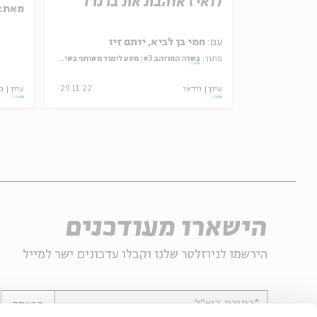
ים
לואיז אוהבת את ברנרד
מאת:
פרת שפירא
עם:
חמי בן לביא, יותם זיו
מתוך:
בשדה המוזהב #3: מסע לימוד משותף בשיריו והגותו של מאיר אריאל
15.02.26
עיון
וידאו
29.11.22
עיון
כ
הישארו מעודכנים
הירשמו לניוזלטר שלנו וקבלו עדכונים ישר למייל
*כתובת דוא"ל
הרשמה