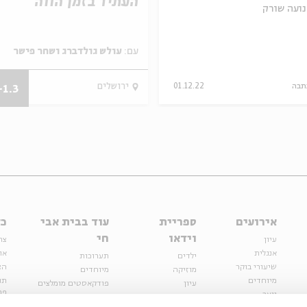
העתיד בזמן הווה
נועה שורק
עם:
עולש גולדברג ושחר פישר
תבה
01.12.22
ירושלים
-1.3
אירועים
ספריית
עוד בבית אבי
כל
וידאו
חי
עיון
צר
אנגלית
או
ילדים
תערוכות
שיעורי בוקר
הצ
מוזיקה
מיוחדים
מיוחדים
תנ
עיון
פודקאסטים מומלצים
פר
נוער
מיוחדים
כתבות
חנ