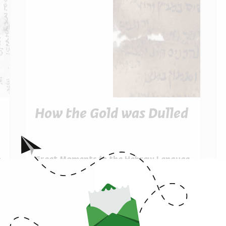
How the Gold was Dulled
מתוך:
Great Moments in the Hebrew Language
e
06.06
zoom
א' | 20:00