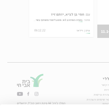
הורים וילד
עם:
חמי בן לביא, יותם זיו
עם:
חמי בן לביא
מתוך:
בשדה המוזהב #3: מסע לימוד משותף בשיריו והגותו של מאיר אריאל
מתוך:
בשדה המוזהב #3: מסע לימוד משותף בשיריו והגותו של מאי
עיון
וידאו
06.12.22
עיון
וידאו
11.1
לי
ו קשר
דות
הרת נגישות
אי שימוש והצהרת
המלך ג'ורג' 44 פינת רחוב קק״ל, ירושלים
טיות
02-6215300
ות