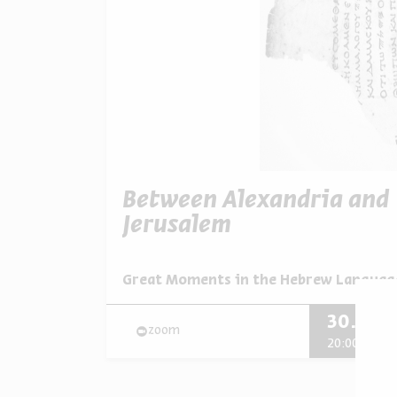
Between Alexandria and
Jerusalem
מתוך:
Great Moments in the Hebrew Languag
30.05
zoom
א' | 20:00