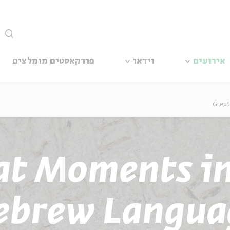
סגור
אירועים
וידאו
פודקאסטים מומלצים
Great
at Moments in
ebrew Langua