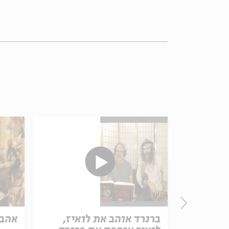
ם של
ברנרד אוהב את לואיז,
אהבת