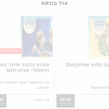
עוד בנושא
הכרטיסים א
Storytime with S
אגדות הלבנה סיוון: הא
והשועל- שבוע הספר
עם:
גלית צברי, עופר ירושלמי, יו
אלבלק
06
09.06
ירושלים
ג' | 17:00
ג' | 00