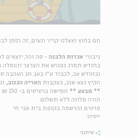
חם בחוץ ואצלנו קריר ונעים, זה הזמן לב
גיבורי
אגדות הלבנה
- סה והר, יוצאים 
בחודש תמוז, נפגוש את הצרצר והנמלה 
ובחודש אב, לכבוד ט"ו באב חג האהבה ס
הקיץ נצא שוב, בעקבות
האריה הגנוב,
וננ
** מבצע **
חמישה כרטיסים ב- 150 ₪ בלבד למגוון אירועי הילדים בבית אבי חי
הורה מלווה ללא תשלום
פרטים והרשמה בקופת בית אבי חי
יוטיוב
שיתוף