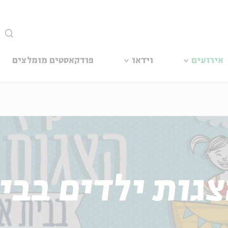
סגור
אירועים
וידאו
פודקאסטים מומלצים
צגות ילדים בבית