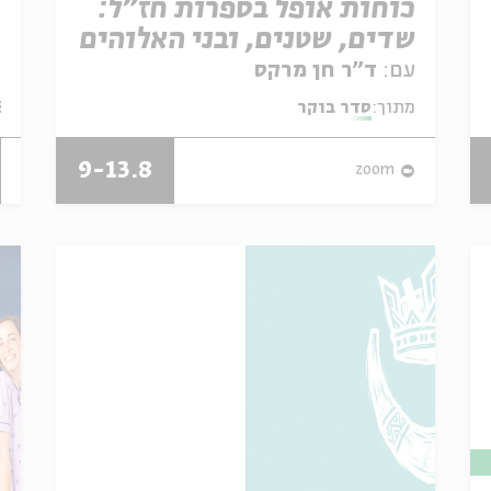
כוחות אופל בספרות חז"ל:
שדים, שטנים, ובני האלוהים
עם:
ד"ר חן מרקס
מתוך:
סדר בוקר
Scholar, and Zionist Thinker
9-13.8
zoom