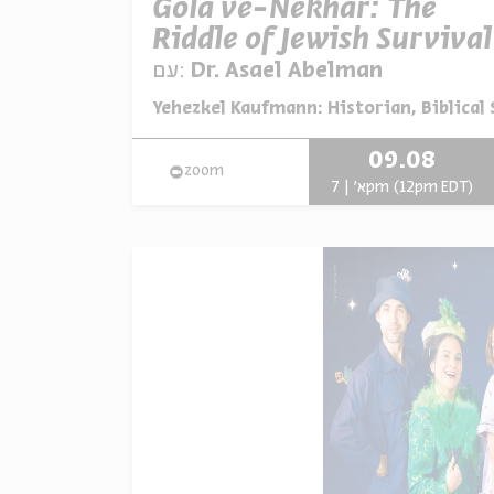
Gola ve-Nekhar: The
Riddle of Jewish Survival
Dr. Asael Abelman
עם:
מתוך:
Yehezkel Kaufmann: Historian, Biblical 
09.08
zoom
א' | 7pm (12pm EDT)