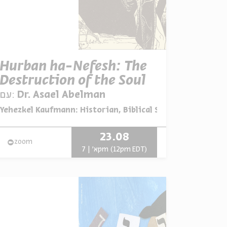
Hurban ha-Nefesh: The
Destruction of the Soul
Dr. Asael Abelman
עם:
מתוך:
Yehezkel Kaufmann: Historian, Biblical Scholar, and Zion
23.08
zoom
א' | 7pm (12pm EDT)