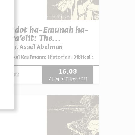
Toledot ha-Emunah ha-
Yisra'elit: The
Uniqueness of Israelite
Dr. Asael Abelman
עם:
Religion
מתוך:
Yehezkel Kaufmann: Historian, Biblical Scholar, and Zion
16.08
zoom
א' | 7pm (12pm EDT)