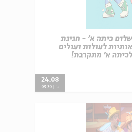
לום כיתה א' - חגיגת
ותיות לעולות ועולים
כיתה א' מתקרבת!
24.08
ב' | 09:30