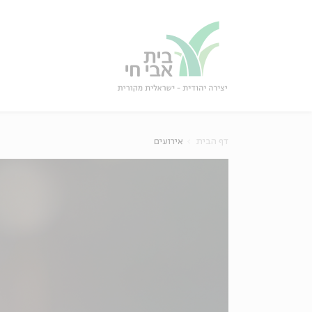
גור
סגור
דף הבית
אירועים