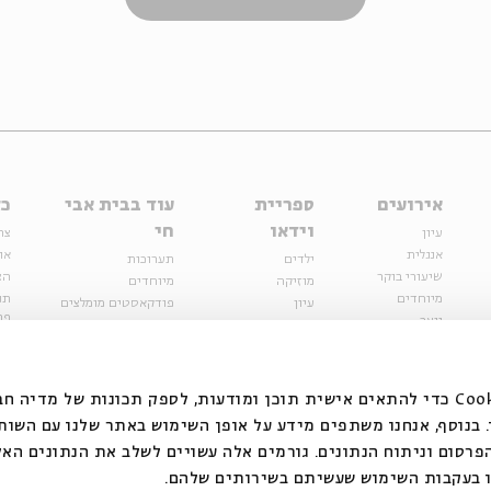
אירועים
ספריית
עוד בבית אבי
כל
וידאו
חי
עיון
צר
אנגלית
או
ילדים
תערוכות
שיעורי בוקר
הצ
מוזיקה
מיוחדים
מיוחדים
תנ
עיון
פודקאסטים מומלצים
פר
נוער
מיוחדים
כתבות
חנ
ספרות ושירה
ספרות ושירה
קצה הקרחון
סדרות
על הדרך
אירועי עבר
מפלגת המחשבות
אנחנו משתמשים בקובצי Cookie כדי להתאים אישית תוכן ומודעות, לספק תכונות של מ
אירועים
בנוסף, אנחנו משתפים מידע על אופן השימוש באתר שלנו עם השות
בירושלים
ילדים
רסום וניתוח הנתונים. גורמים אלה עשויים לשלב את הנתונים האל
מוזיקה
 בעקבות השימוש שעשיתם בשירותים שלהם.