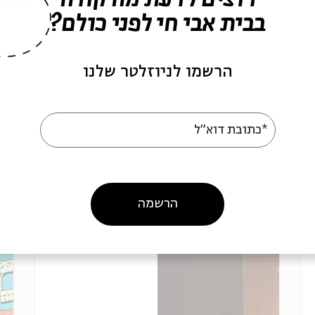
בבית אבי חי לפני כולם?
כרטיסים אחרונים
בואו לדייט עם סבתא או
כ
הרשמו לניוזלטר שלנו
סבא: מפגש לילדים ולילדות
ה
(גילאי 9-99)
ח
ע
*כתובת דוא"ל
מ
18.8
ירושלים
ג'
הרשמה