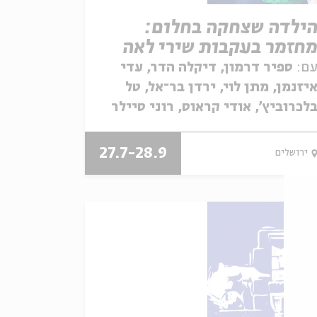
ילדה שצחקה בחלום:
חזמר בעקבות שירי לאה
ולדברג לילדים
ם:
ספיר דרמון, דיקלה הדר, עדי
יזנמן, מתן לוי, ירדן בר־אל, טל
לכרוביץ', אודי קראוס, רוני סיילר
27.7-28.9
ירושלים