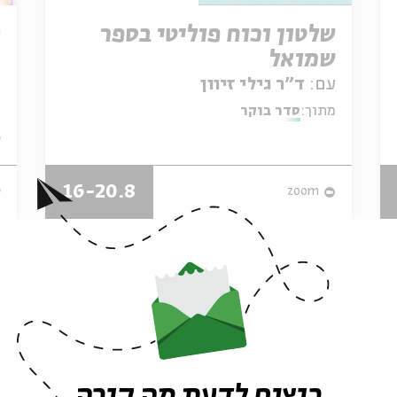
שלטון וכוח פוליטי בספר
ה
שמואל
מ
ג
עם:
ד"ר גילי זיוון
ע
א
מתוך:
סדר בוקר
ב
16-20.8
zoom
רוצים לדעת מה קורה