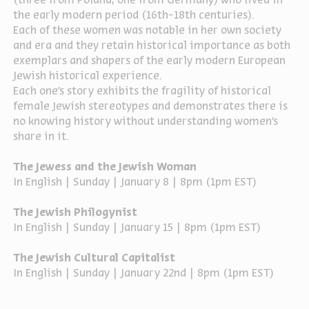
(three from Poland, one from Germany) who lived in
the early modern period (16th-18th centuries).
ה
אנגלית
מיוחדי
Each of these women was notable in her own society
and era and they retain historical importance as both
exemplars and shapers of the early modern European
Jewish historical experience.
Each one's story exhibits the fragility of historical
female Jewish stereotypes and demonstrates there is
no knowing history without understanding women's
share in it.
The Jewess and the Jewish Woman
In English | Sunday | January 8 | 8pm (1pm EST)
The Jewish Philogynist
In English | Sunday | January 15 | 8pm (1pm EST)
The Jewish Cultural Capitalist
In English | Sunday | January 22nd | 8pm (1pm EST)