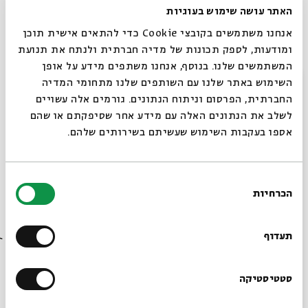
עם:
Prof. Moshe Rosman
האתר עושה שימוש בעוגיות
מתוך:
Women of Consequence
אנחנו משתמשים בקובצי Cookie כדי להתאים אישית תוכן
ומודעות, לספק תכונות של מדיה חברתית ולנתח את תנועת
22.01
zoom
א' | 20:00
המשתמשים שלנו. בנוסף, אנחנו משתפים מידע על אופן
סגור
השימוש באתר שלנו עם השותפים שלנו מתחומי המדיה
החברתית, הפרסום וניתוח הנתונים. גורמים אלה עשויים
לשלב את הנתונים האלה עם מידע אחר שסיפקתם או שהם
אספו בעקבות השימוש שעשיתם בשירותים שלהם.
בחירת
הכרחיות
הסכמה
רוצים לדעת מה קורה
בבית אבי חי לפני כולם?
תעדוף
The Jewish Philogynist
עם:
Prof. Moshe Rosman
הרשמו לניוזלטר שלנו
סטטיסטיקה
מתוך:
Women of Consequence