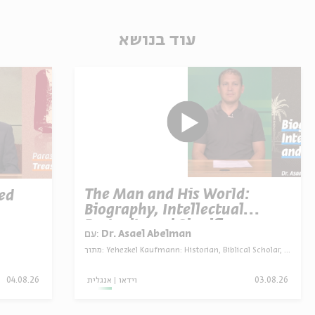
עוד בנושא
The Man and His World:
ed
Biography, Intellectual
Portrait, and Significance
עם:
Dr. Asael Abelman
מתוך:
Yehezkel Kaufmann: Historian, Biblical Scholar, and Zionist Thinker
04.08.26
אנגלית
וידאו
03.08.26