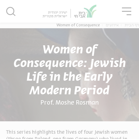
גור
סגור
סגור
Women of Consequence
אירועים
דף הבית
Women of
Consequence: Jewish
Life in the Early
Modern Period
Prof. Moshe Rosman
This series highlights the lives of four Jewish women