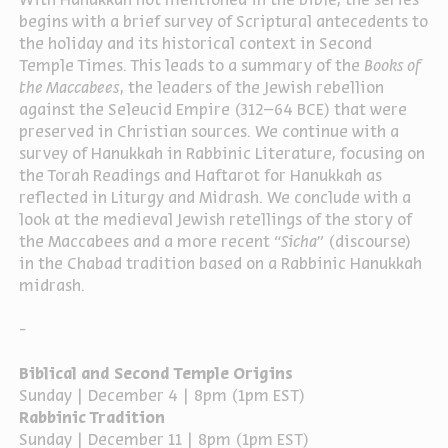
With Hanukkah not mentioned in the Bible, the series
begins with a brief survey of Scriptural antecedents to
ה
אנגלית
מיוחדי
the holiday and its historical context in Second
Temple Times. This leads to a summary of the
Books of
the Maccabees
, the leaders of the Jewish rebellion
against the Seleucid Empire (312–64 BCE) that were
preserved in Christian sources. We continue with a
survey of Hanukkah in Rabbinic Literature, focusing on
the Torah Readings and Haftarot for Hanukkah as
reflected in Liturgy and Midrash. We conclude with a
look at the medieval Jewish retellings of the story of
the Maccabees and a more recent “
Sicha
” (discourse)
in the Chabad tradition based on a Rabbinic Hanukkah
midrash.
-
Biblical and Second Temple Origins
Sunday | December 4
|
8pm (1pm EST)
Rabbinic Tradition
Sunday | December 11 | 8pm (1pm EST)