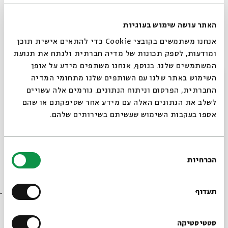
Medieval and Hasidic Times
האתר עושה שימוש בעוגיות
עם:
Prof. Marc Bregman
אנחנו משתמשים בקובצי Cookie כדי להתאים אישית תוכן
מתוך:
Hanukkah: From Ancient to Modern Times
ומודעות, לספק תכונות של מדיה חברתית ולנתח את תנועת
המשתמשים שלנו. בנוסף, אנחנו משתפים מידע על אופן
18.12
סגור
zoom
השימוש באתר שלנו עם השותפים שלנו מתחומי המדיה
א' | 20:00
החברתית, הפרסום וניתוח הנתונים. גורמים אלה עשויים
לשלב את הנתונים האלה עם מידע אחר שסיפקתם או שהם
אספו בעקבות השימוש שעשיתם בשירותים שלהם.
בחירת
הכרחיות
הסכמה
רוצים לדעת מה קורה
בבית אבי חי לפני כולם?
תעדוף
Rabbinic Tradition
הרשמו לניוזלטר שלנו
סטטיסטיקה