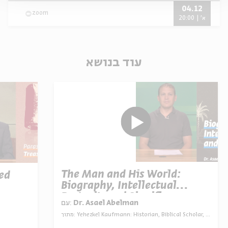
04.12
zoom
א' | 20:00
עוד בנושא
The Man and His World:
ed
Biography, Intellectual
Portrait, and Significance
עם:
Dr. Asael Abelman
מתוך:
Yehezkel Kaufmann: Historian, Biblical Scholar, and Zionist Thinker