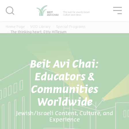
סגור
גור
סגור
Home Page
VOD Library
Special Programs
The thinking heart: Etty Hillesum
Beit Avi Chai:
Educators &
Communities
Worldwide
Jewish/Israeli Content, Culture, and
Experience