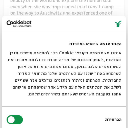
beauty of the world and explore the human soul
even when she was imprisoned in a transit camp
on the way to Auschwitz and experienced one of
the darkest periods in human history.
In the third episode of “Muses”, Maya Kosover
האתר עושה שימוש בעוגיות
turns to the words and life of the writer who
sought to be “the thinking heart of the camp” and
אנחנו משתמשים בקובצי Cookie כדי להתאים אישית תוכן
became a source of inspiration for future
ומודעות, לספק תכונות של מדיה חברתית ולנתח את תנועת
generations.
המשתמשים שלנו. בנוסף, אנחנו משתפים מידע על אופן
סגור
השימוש באתר שלנו עם השותפים שלנו מתחומי המדיה
החברתית, הפרסום וניתוח הנתונים. גורמים אלה עשויים
Credits:
לשלב את הנתונים האלה עם מידע אחר שסיפקתם או שהם
Photos and manuscripts courtesy of the Jewish
אספו בעקבות השימוש שעשיתם בשירותים שלהם.
Museum Collection, Amsterdam
Portrait of Etty Hilsum (F304403): Edited image
בחירת
Image (FL62844113): Dan Hadani Collection, CC
הכרחיות
הסכמה
BY-SA 4.0
Always be in the know about