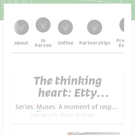
In
Previou
About
Online
Partnerships
Person
Events
The thinking
heart: Etty
Hillesum
Series:
Muses: A moment of respite in times of crisis
February 05, 2024
26 Sh'vat