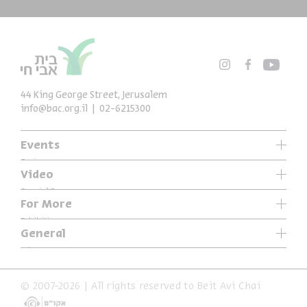
44 King George Street, Jerusalem
info@bac.org.il
02-6215300
Events
Series
Video
Past Programs
Special Programs
For More
Music
Exhibitions
General
Articles
Who We Are
Specials
Accessibility Declaration
© 2007-2026 | All rights reserved to Beit Avi Chai
Terms of Usage & Privacy