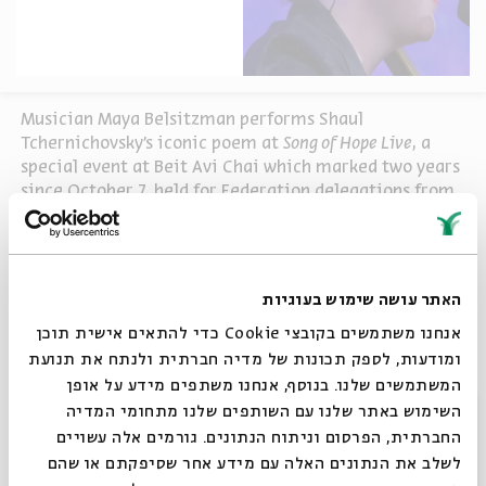
Musician Maya Belsitzman performs Shaul
Tchernichovsky’s iconic poem at
Song of Hope Live
, a
special event at Beit Avi Chai which marked two years
since October 7, held for Federation delegations from
abroad. The arrangement is her own.
The melody is the well-known tune by Tuvia Shlonsky
(father of the poet Avraham Shlonsky), though some
researchers believe it draws from an existing Russian
האתר עושה שימוש בעוגיות
melody.
אנחנו משתמשים בקובצי Cookie כדי להתאים אישית תוכן
ומודעות, לספק תכונות של מדיה חברתית ולנתח את תנועת
המשתמשים שלנו. בנוסף, אנחנו משתפים מידע על אופן
For more, see “A Sanctuary for the Hebrew
סגור
השימוש באתר שלנו עם השותפים שלנו מתחומי המדיה
Language,” an annual event at the president’s
החברתית, הפרסום וניתוח הנתונים. גורמים אלה עשויים
residence marking Hebrew Book Week, in tribute to
Shaul Tchernichovsky.
לשלב את הנתונים האלה עם מידע אחר שסיפקתם או שהם