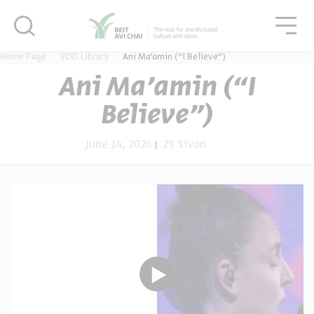
סגור
גור
סגור
Home Page
VOD Library
Ani Ma’amin (“I Believe”)
Ani Ma’amin (“I
Believe”)
June 14, 2026
29 Sivan