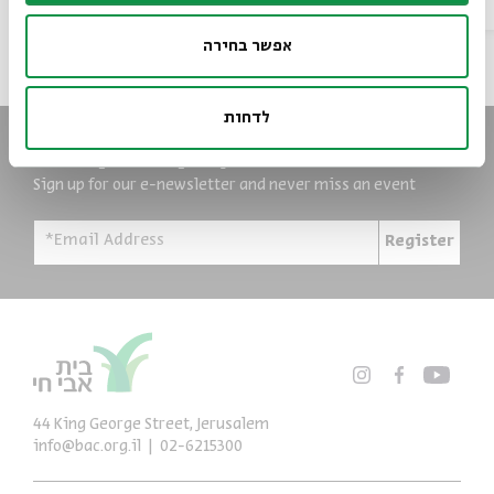
Project
Programs
2026
אפשר בחירה
לדחות
Always stay up to date
Sign up for our e-newsletter and never miss an event
*Email Address
Register
44 King George Street, Jerusalem
info@bac.org.il
02-6215300