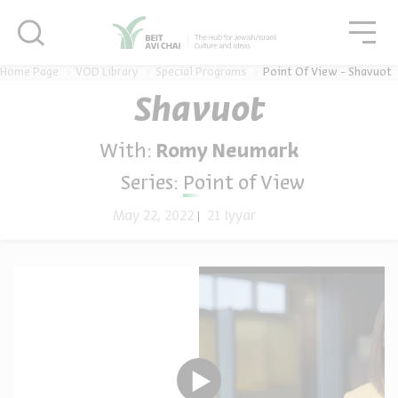
סגור
גור
סגור
Home Page
VOD Library
Special Programs
Point Of View - Shavuot
Shavuot
With:
Romy Neumark
Series:
Point of View
May 22, 2022
21 Iyyar