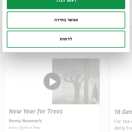
לאשר הכול
Video
Special Programs
July 21, 2022
Video
אפשר בחירה
לדחות
Also at Beit Avi Chai
New Year for Trees
18 Ge
Romy Neumark
For the 
daily t
Series:
Point of View