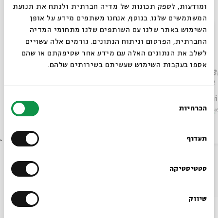
ומודעות, לספק תכונות של מדיה חברתית ולנתח את תנועת
המשתמשים שלנו. בנוסף, אנחנו משתפים מידע על אופן
סגור
השימוש באתר שלנו עם השותפים שלנו מתחומי המדיה
החברתית, הפרסום וניתוח הנתונים. גורמים אלה עשויים
לשלב את הנתונים האלה עם מידע אחר שסיפקתם או שהם
אספו בעקבות השימוש שעשיתם בשירותים שלהם.
Torah as the Penultimate
Conse
Value?
is th
Michelle Cohen Farber
בחירת
Dr. Dani
הכרחיות
Series:
Pirkei Avot
הסכמה
Series:
Pirk
Always be in the know about
Video
English Programs
May 19, 2020
Video
BEIT AVI CHAI’s programs!
תעדוף
Sign up for our newsletter!
סטטיסטיקה
Also at Beit Avi Chai
שיווק
*Email Address