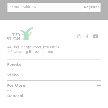
*Email Address
Register
44 King George Street, Jerusalem
info@bac.org.il
02-6215300
Events
Series
Video
Past Programs
Special Programs
For More
Music
Exhibitions
General
Articles
Who We Are
Specials