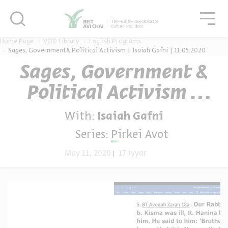
סגור
גור
סגור
Home Page
VOD Library
English Programs
Sages, Government& Political Activism | Isaiah Gafni | 11.05.2020
Sages, Government &
Political Activism |
Isaiah Gafni |
With:
Isaiah Gafni
11.05.2020
Series:
Pirkei Avot
May 11, 2020
17 Iyyar