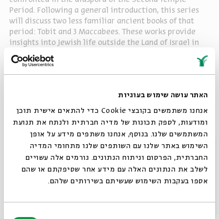
Period. Following a general introduction, this series
will discuss two less familiar ancient books of that
period: Tobit and 3 Maccabees. These works provide
insights into Jewish life outside the Land of Israel in
this period, but from widely diverse vantage points.
Tales of the Ancient Jewish Diaspora
האתר עושה שימוש בעוגיות
Share
אנחנו משתמשים בקובצי Cookie כדי להתאים אישית תוכן
ומודעות, לספק תכונות של מדיה חברתית ולנתח את תנועת
tags:
History
Hanukkah
MACCABEES
history
Hanuka
Channukah
המשתמשים שלנו. בנוסף, אנחנו משתפים מידע על אופן
סגור
השימוש באתר שלנו עם השותפים שלנו מתחומי המדיה
Judah Maccabee
החברתית, הפרסום וניתוח הנתונים. גורמים אלה עשויים
לשלב את הנתונים האלה עם מידע אחר שסיפקתם או שהם
אספו בעקבות השימוש שעשיתם בשירותים שלהם.
Other episodes in the series
בחירת