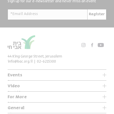
Sign up for our e-newsletter and never miss an event
*Email Address
Register
44 King George Street, Jerusalem
info@bac.org.il
02-6215300
Events
Series
Video
Past Programs
Special Programs
For More
Music
Exhibitions
General
Articles