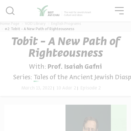
סגור
גור
סגור
Home Page
VOD Library
English Programs
#2: Tobit - A New Path of Righteousness
Tobit - A New Path of
Righteousness
With:
Prof. Isaiah Gafni
Series:
Tales of the Ancient Jewish Dias
March 13, 2022
10 Adar 2
Episode 2