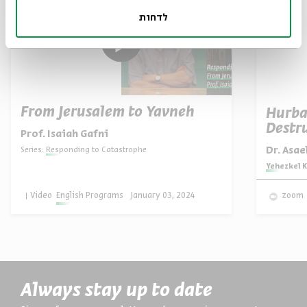
לדחות
From Jerusalem to Yavneh
Hurba
Destru
Prof. Isaiah Gafni
Dr. Asa
Series:
Responding to Catastrophe
Series:
Yehezkel K
Video
English Programs
January 03, 2024
zoom
Always stay up to date