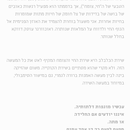
הטבעי של ה"חי, צומח”), אך בדממתו הוא מפעיל רגשות כאובים
של בושה של בדידות של צל חומק של חיות מתות שמומרות
בחיות אחרות. אגי משעול בוחרת להצמיד את האוזן הפנימית אל
הגוף החי ולדווח על המלאות שנותרה. ראוכוורגר עוסק דווקא
בחלל שנותר.
שירת הכלבלב היא שירת החי והצומח המקיף לאט את כל המעשה
הזה. ולא מקרי שהוא מסתיים בשירת הקוקייה. משום שהזיקה
בינה לבין מעשה האמנות ברורה לגמרי, גם במישור הסימבולי,
במיוחד במעשה השירה.
עכשיו מוגפות דלתותיה.
איננו יודעים אם החלידה
או מתה.
מפעם לפעם רק קוּ אחד עמום