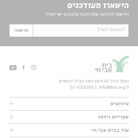
הישארו מעודכנים
הירשמו לניוזלטר שלנו וקבלו עדכונים ישר למייל
*כתובת דוא"ל
הרשמה
המלך ג'ורג' 44 פינת רחוב קק״ל, ירושלים
02-6215300
info@bac.org.il
אירועים
עיון
ספריית וידאו
אנגלית
ילדים
שיעורי בוקר
עוד בבית אבי חי
מוזיקה
מיוחדים