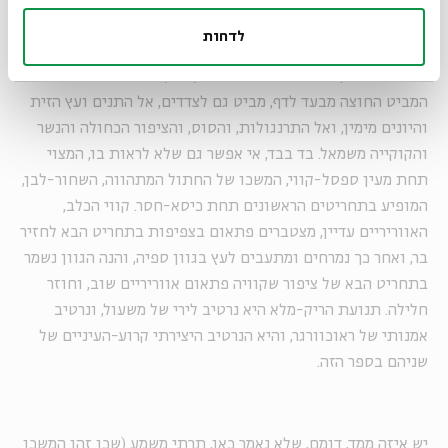
והמבט מוכפל בחזקה. משום שהכלב הזה, ברגע הזה, הוא לא רק
לדחות
תחריט לשיר – אלא תחריט למבט החוזר ונשנה של שניים – אמן
ומשוררת במקרה הזה – בטבע העצמי, כחי, כצומח. הכלבלב הזה
המביט החוצה מבעד לדף, מביט גם לצדדים, אל התנים ועץ הזית
והיונים מימין, ואל התרנגולות, והסוס, והציפור הכחולה והנשר
והקוקייה משמאל. בד בבד, אי אפשר גם שלא לראות בו, המצוי
תחת מעין ספסל-קווי, המשכו של החתול המתהווה, השחור-לבן,
המופיע בתחריטים הראשונים תחת כיסא-חסר. קווי הכלב,
האווריריים עדיין, מצטברים פתאום בצפיפות בתחריט הבא לחזיר
בר, ואחר כך נמרחים ומתעבים לעץ בגוון ספיה, והנה הגוון נשמר
בתחריט הבא של ציפור שקוויה פתאום אווריריים שוב, וחוזר
חלילה. תנועת הריק-מלא היא נרטיב לירי של משעול, ונרטיב
אמנותי של ראוכוורגר, והיא הנרטיב היצירתי קרוע-העיניים של
שניהם בספר הזה.
יש איזה ממד, דומם, שלא נאמר כאן, תרתי משמע (שכן זהו המשכו