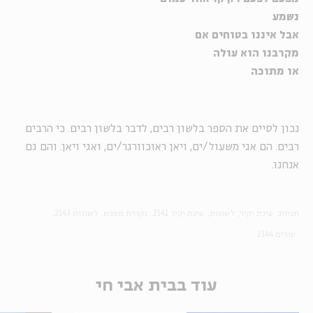
נשמע
אבל איננו בטוחים אם
מקרבנו הוא עולה
או מתוכה
נכון לסיים את הספר בלשון רבים, לדבר בלשון רבים. כי הרבים
רבים. הם אגי משעול/ים, ויאן ראוכוורגר/ים, ואגי ויאן. והם גם
אנחנו.
תגיות:
עינת יקיר
לשונות
עינת יקיר 2141
נקודת מפגש
לשונות 2143
טורים 2144
עוד בבית אבי חי