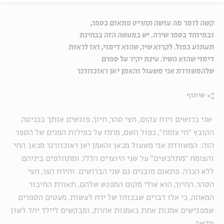
קשה לומר מה עושה תחריט פתאום בספר,
ובמיוחד בספר שירה. יש במעשה הזה בבחינת
תעתוע כפול. לקרוא שיר, שהוא דימוי, ואז לראות
דימוי שהוא השיר. עינת יקיר על ספרם
שלהמשוררת אגי משעול והאמן יאן ראוכוורגר
שיתוף
שני ברושים וירח עקום, חצי סהר, חיוך, פוגשים אותך בכניסה.
הקובץ "חי צומח", כפול השם, מרמז על כפילות הפנים של הספר
הזה: המשוררת אגי משעול מכאן והאמן יאן ראוכוורגר מכאן. החי
והצומח "מתלבשים" על שני היוצרים הללו, ומתחלפים ביניהם
ללא הכרה. פתאום מובנים גם שני הברושים. והירח הצר, חצי
הסהר, החיוך, הוא אולי מקום המפגש שלהם, תאורת החיבור
המאחה, כי אלו דברים שבכוחו של ירח לעשות. מעטים הספרים
שמפגישים אמנות אחת באמנות אחרת, ומבקשים ליילד יחד לשון
חדשה.