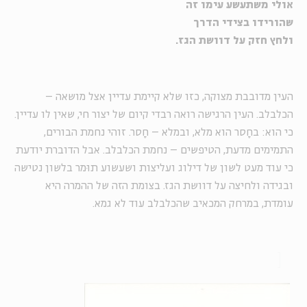
אולי משתעשע עימו זה
שהורידו בצידי הדרך
ולחץ חזק על דוושת הגז.
העין מדובבת מצוקה, כזו שלא קיימת עדיין אצל מושאה –
הכלבלב. העין הרגישה רואה רבדי קיום של יצור חי, שאין לו עדיין.
כי הוא: בחָסר הוא מלא, ובמלא – חָסר. זוהי נחמת הבורים,
התמימים מדעת, הטיפשים – נחמת הכלבלב. אבל הדוברת יודעת
כי עוד מעט לשון של דילוג ועליצות ושעשוע תוּמר בלשון נטישה
ובגידה ולחיצה על דוושת הגז. בצומת הזה של ההמרה היא
עומדת, במרחק המכאיב שהכלבלב עוד לא גמא.